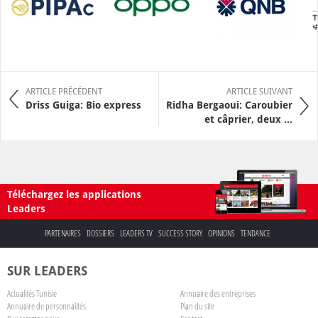
ARTICLE PRÉCÉDENT
ARTICLE SUIVANT
Driss Guiga: Bio express
Ridha Bergaoui: Caroubier
et câprier, deux ...
Téléchargez les applications
Leaders
PARTENAIRES
DOSSIERS
LEADERS TV
SUCCESS STORY
OPINIONS
TENDANCE
SUR LEADERS
Actualités Tunisie
Annuaire des entreprises
Annuaire de personnalités
Plan du site