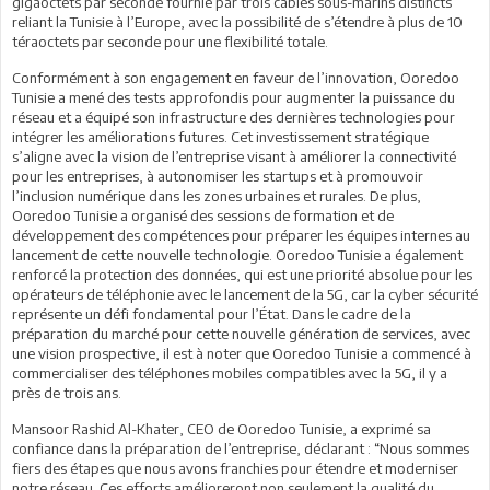
gigaoctets par seconde fournie par trois câbles sous-marins distincts
reliant la Tunisie à l’Europe, avec la possibilité de s’étendre à plus de 10
téraoctets par seconde pour une flexibilité totale.
Conformément à son engagement en faveur de l’innovation, Ooredoo
Tunisie a mené des tests approfondis pour augmenter la puissance du
réseau et a équipé son infrastructure des dernières technologies pour
intégrer les améliorations futures. Cet investissement stratégique
s’aligne avec la vision de l’entreprise visant à améliorer la connectivité
pour les entreprises, à autonomiser les startups et à promouvoir
l’inclusion numérique dans les zones urbaines et rurales. De plus,
Ooredoo Tunisie a organisé des sessions de formation et de
développement des compétences pour préparer les équipes internes au
lancement de cette nouvelle technologie. Ooredoo Tunisie a également
renforcé la protection des données, qui est une priorité absolue pour les
opérateurs de téléphonie avec le lancement de la 5G, car la cyber sécurité
représente un défi fondamental pour l’État. Dans le cadre de la
préparation du marché pour cette nouvelle génération de services, avec
une vision prospective, il est à noter que Ooredoo Tunisie a commencé à
commercialiser des téléphones mobiles compatibles avec la 5G, il y a
près de trois ans.
Mansoor Rashid Al-Khater, CEO de Ooredoo Tunisie, a exprimé sa
confiance dans la préparation de l’entreprise, déclarant : “Nous sommes
fiers des étapes que nous avons franchies pour étendre et moderniser
notre réseau. Ces efforts amélioreront non seulement la qualité du