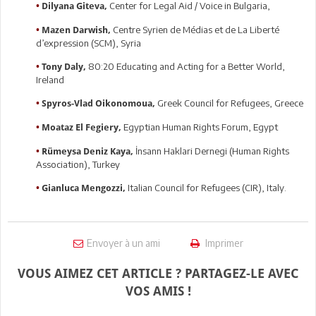
Center for Legal Aid / Voice in Bulgaria,
•
Dilyana Giteva,
Centre Syrien de Médias et de La Liberté
•
Mazen Darwish,
d’expression (SCM), Syria
80:20 Educating and Acting for a Better World,
•
Tony Daly,
Ireland
Greek Council for Refugees, Greece
•
Spyros-Vlad Oikonomoua,
Egyptian Human Rights Forum, Egypt
•
Moataz El Fegiery,
İnsann Haklari Dernegi (Human Rights
•
Rümeysa Deniz Kaya,
Association), Turkey
Italian Council for Refugees (CIR), Italy.
•
Gianluca Mengozzi,
Envoyer à un ami
Imprimer
VOUS AIMEZ CET ARTICLE ? PARTAGEZ-LE AVEC
VOS AMIS !