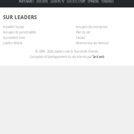
PARTENAIRES
DOSSIERS
LEADERS TV
SUCCESS STORY
OPINIONS
TENDANCE
SUR LEADERS
Actualités Tunisie
Annuaire des entreprises
Annuaire de personnalités
Plan du site
Qui sommes nous
Contact
Leaders Mobile
Abonnez-vous au mensuel
© 2009 - 2026 Leaders.com.tn Tous droits réservés.
Conception et Développement du site internet par
Tanit web