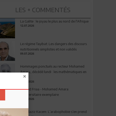
LES + COMMENTÉS
La Galite : le joyau le plus au nord de l'Afrique
12.07.2026
Le régime Tayibat: Les dangers des discours
nutritionnels simplistes et non validés
09.07.2026
Hommages ponctués au recteur Mohamed
Amara, décédé lundi : les mathématiques en
deuil
03.08.2026
Ahmed Friaa - Mohamed Amara:
l’Universitaire exemplaire
04.08.2026
Abdelaziz Kacem: L’arabophobie s’en prend