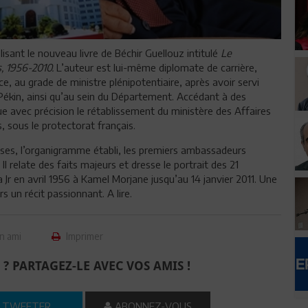
isant le nouveau livre de Béchir Guellouz intitulé
Le
, 1956-2010.
L’auteur est lui-même diplomate de carrière,
ice, au grade de ministre plénipotentiaire, après avoir servi
ékin, ainsi qu’au sein du Département. Accédant à des
ue avec précision le rétablissement du ministère des Affaires
, sous le protectorat français.
rises, l’organigramme établi, les premiers ambassadeurs
Il relate des faits majeurs et dresse le portrait des 21
 Jr en avril 1956 à Kamel Morjane jusqu’au 14 janvier 2011. Une
s un récit passionnant. A lire.
n ami
Imprimer
 ? PARTAGEZ-LE AVEC VOS AMIS !
TWEETER
ABONNEZ-VOUS