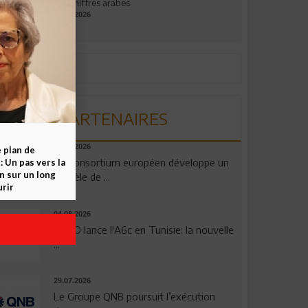
aux chiffres arabes
09.07.2026
PARTENAIRES
06.08.2026
e plan de
Un consortium européen développe un
 Un pas vers la
n sur un long
modèle de ...
rir
04.08.2026
OPPO lance l'A6c en Tunisie: la nouvelle
...
29.07.2026
Le Groupe QNB poursuit l’exécution