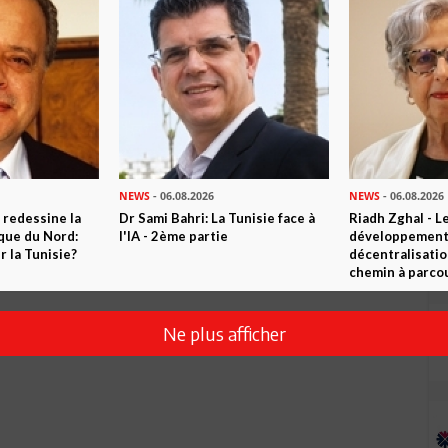
Envoyer
NEWS
- 06.08.2026
NEWS
- 06.08.2026
 redessine la
Dr Sami Bahri: La Tunisie face à
Riadh Zghal - L
ique du Nord:
l'IA - 2ème partie
développement:
 la Tunisie?
décentralisatio
chemin à parcou
Ne plus afficher