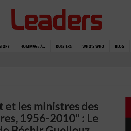
STORY
HOMMAGE À..
DOSSIERS
WHO'S WHO
BLOG
et les ministres des
res, 1956-2010" : Le
de Béchir Guellouz