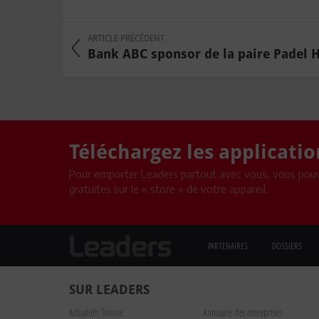
ARTICLE PRÉCÉDENT
Bank ABC sponsor de la paire Padel
Téléchargez les applicati
Pour emporter Leaders partout avec vous, vous pouv
gratuites sur le « store » de votre appareil.
PARTENAIRES
DOSSIERS
SUR LEADERS
Actualités Tunisie
Annuaire des entreprises