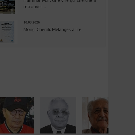
Hammam-Lif: Une ville qui cherche à
retrouver ...
10.03.2026
Mongi Chemli: Mélanges à lire