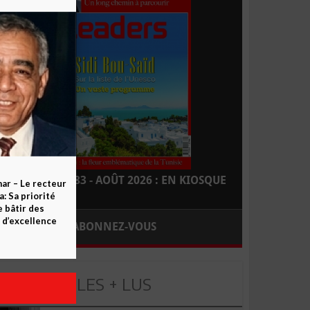
LEADERS N° 183 - AOÛT 2026 : EN KIOSQUE
ar – Le recteur
 Sa priorité
e bâtir des
d’excellence
ABONNEZ-VOUS
LES + LUS