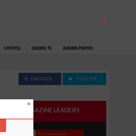
LIFESTYLE
LEADERS TV
ALBUMS PHOTOS
PARTAGER
TWEETER
MAGAZINE LEADERS