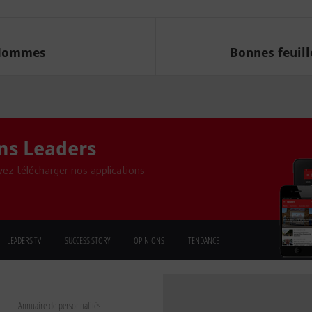
 Hommes
Bonnes feuill
ons Leaders
ez télécharger nos applications
LEADERS TV
SUCCESS STORY
OPINIONS
TENDANCE
Annuaire de personnalités