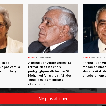
NEWS
- 05.08.2026
NEWS
- 05.08.2026
plan de
Adnene Ben Abdesselem - La
Pr Nihel Ben Am
n pas vers la
formation et les choix
Mohamed Amara:
sur un long
pédagogiques dictés par Si
absolue était d
ir
Mohamed Amara, ont fait des
enseignements 
Tunisiens les meilleurs
chercheurs
Ne plus afficher