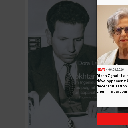
NEWS
- 06.08.2026
Riadh Zghal - Le 
développement: U
décentralisation 
chemin à parcour