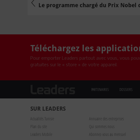
Le programme chargé du Prix Nobel d
Téléchargez les applicati
Pour emporter Leaders partout avec vous, vous pouv
gratuites sur le « store » de votre appareil.
PARTENAIRES
DOSSIERS
SUR LEADERS
Actualités Tunisie
Annuaire des entreprises
Plan du site
Qui sommes nous
Leaders Mobile
Abonnez-vous au mensuel