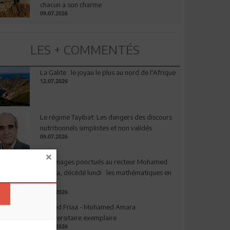
chacun a son charme
09.07.2026
LES + COMMENTÉS
La Galite : le joyau le plus au nord de l'Afrique
12.07.2026
Le régime Tayibat: Les dangers des discours
nutritionnels simplistes et non validés
09.07.2026
Hommages ponctués au recteur Mohamed
Amara, décédé lundi : les mathématiques en
deuil
03.08.2026
Ahmed Friaa - Mohamed Amara:
l’Universitaire exemplaire
04.08.2026