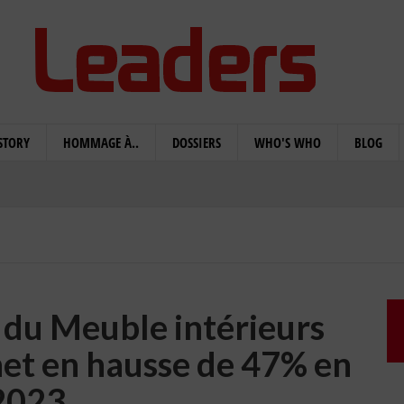
STORY
HOMMAGE À..
DOSSIERS
WHO'S WHO
BLOG
r du Meuble intérieurs
 net en hausse de 47% en
2023