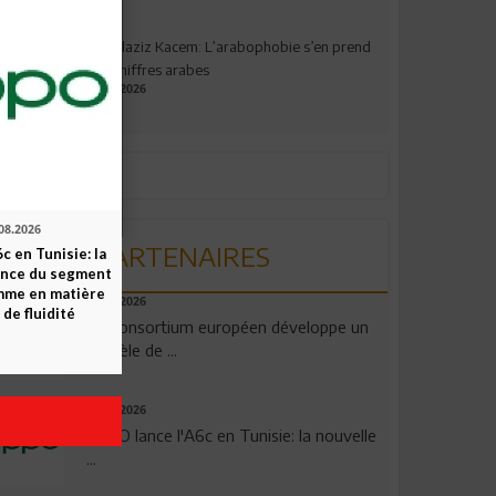
Abdelaziz Kacem: L’arabophobie s’en prend
aux chiffres arabes
09.07.2026
08.2026
PARTENAIRES
c en Tunisie: la
ence du segment
mme en matière
06.08.2026
 de fluidité
Un consortium européen développe un
modèle de ...
04.08.2026
OPPO lance l'A6c en Tunisie: la nouvelle
...