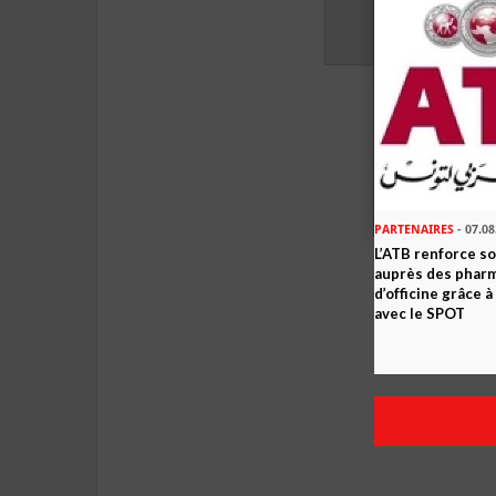
PARTENAIRES
- 07.08
L’ATB renforce 
auprès des phar
d’officine grâce 
avec le SPOT