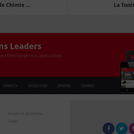
e Chimie ...
La Tunis
ons Leaders
ez télécharger nos applications
LEADERS TV
SUCCESS STORY
OPINIONS
TENDANCE
Annuaire de personnalités
Contact