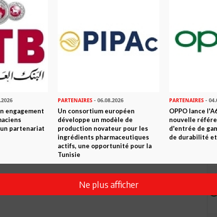
Envoyer
.2026
PARTENAIRES
- 06.08.2026
PARTENAIRES
- 04.
son engagement
Un consortium européen
OPPO lance l'A6
maciens
développe un modèle de
nouvelle référ
à un partenariat
production novateur pour les
d'entrée de ga
ingrédients pharmaceutiques
de durabilité et
actifs, une opportunité pour la
Tunisie
Ne plus afficher