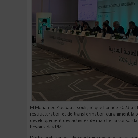
M Mohamed Koubaa a souligné que l’année 2023 a été
restructuration et de transformation qui animent la
développement des activités de marché, la consolidat
besoins des PME.
"Notre ambition est de construire une banque univers