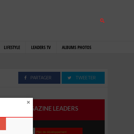
LIFESTYLE
LEADERS TV
ALBUMS PHOTOS
PARTAGER
TWEETER
MAGAZINE LEADERS