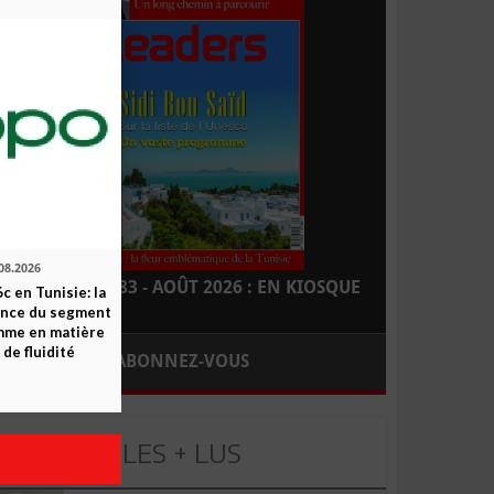
08.2026
LEADERS N° 183 - AOÛT 2026 : EN KIOSQUE
c en Tunisie: la
ence du segment
mme en matière
 de fluidité
ABONNEZ-VOUS
LES + LUS