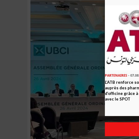
PARTENAIRES
- 07.08
L’ATB renforce 
auprès des phar
d’officine grâce 
avec le SPOT