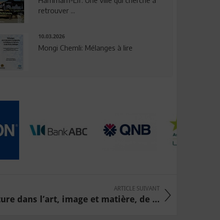
Hammam-Lif: Une ville qui cherche à
retrouver ...
10.03.2026
Mongi Chemli: Mélanges à lire
ARTICLE SUIVANT
ure dans l’art, image et matière, de ...