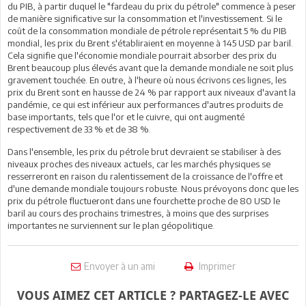
du PIB, à partir duquel le "fardeau du prix du pétrole" commence à peser
de manière significative sur la consommation et l'investissement. Si le
coût de la consommation mondiale de pétrole représentait 5 % du PIB
mondial, les prix du Brent s'établiraient en moyenne à 145 USD par baril.
Cela signifie que l'économie mondiale pourrait absorber des prix du
Brent beaucoup plus élevés avant que la demande mondiale ne soit plus
gravement touchée. En outre, à l'heure où nous écrivons ces lignes, les
prix du Brent sont en hausse de 24 % par rapport aux niveaux d'avant la
pandémie, ce qui est inférieur aux performances d'autres produits de
base importants, tels que l'or et le cuivre, qui ont augmenté
respectivement de 33 % et de 38 %.
Dans l'ensemble, les prix du pétrole brut devraient se stabiliser à des
niveaux proches des niveaux actuels, car les marchés physiques se
resserreront en raison du ralentissement de la croissance de l'offre et
d'une demande mondiale toujours robuste. Nous prévoyons donc que les
prix du pétrole fluctueront dans une fourchette proche de 80 USD le
baril au cours des prochains trimestres, à moins que des surprises
importantes ne surviennent sur le plan géopolitique.
Envoyer à un ami
Imprimer
VOUS AIMEZ CET ARTICLE ? PARTAGEZ-LE AVEC