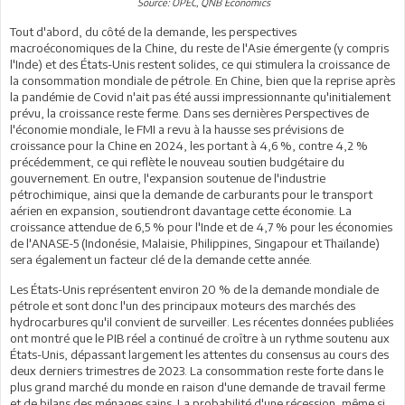
Source: OPEC, QNB Economics
Tout d'abord, du côté de la demande, les perspectives
macroéconomiques de la Chine, du reste de l'Asie émergente (y compris
l'Inde) et des États-Unis restent solides, ce qui stimulera la croissance de
la consommation mondiale de pétrole. En Chine, bien que la reprise après
la pandémie de Covid n'ait pas été aussi impressionnante qu'initialement
prévu, la croissance reste ferme. Dans ses dernières Perspectives de
l'économie mondiale, le FMI a revu à la hausse ses prévisions de
croissance pour la Chine en 2024, les portant à 4,6 %, contre 4,2 %
précédemment, ce qui reflète le nouveau soutien budgétaire du
gouvernement. En outre, l'expansion soutenue de l'industrie
pétrochimique, ainsi que la demande de carburants pour le transport
aérien en expansion, soutiendront davantage cette économie. La
croissance attendue de 6,5 % pour l'Inde et de 4,7 % pour les économies
de l'ANASE-5 (Indonésie, Malaisie, Philippines, Singapour et Thaïlande)
sera également un facteur clé de la demande cette année.
Les États-Unis représentent environ 20 % de la demande mondiale de
pétrole et sont donc l'un des principaux moteurs des marchés des
hydrocarbures qu'il convient de surveiller. Les récentes données publiées
ont montré que le PIB réel a continué de croître à un rythme soutenu aux
États-Unis, dépassant largement les attentes du consensus au cours des
deux derniers trimestres de 2023. La consommation reste forte dans le
plus grand marché du monde en raison d'une demande de travail ferme
et de bilans des ménages sains. La probabilité d'une récession, même si