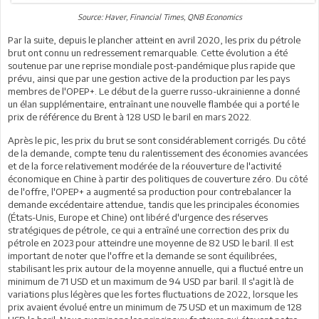
Source: Haver, Financial Times, QNB Economics
Par la suite, depuis le plancher atteint en avril 2020, les prix du pétrole
brut ont connu un redressement remarquable. Cette évolution a été
soutenue par une reprise mondiale post-pandémique plus rapide que
prévu, ainsi que par une gestion active de la production par les pays
membres de l'OPEP+. Le début de la guerre russo-ukrainienne a donné
un élan supplémentaire, entraînant une nouvelle flambée qui a porté le
prix de référence du Brent à 128 USD le baril en mars 2022.
Après le pic, les prix du brut se sont considérablement corrigés. Du côté
de la demande, compte tenu du ralentissement des économies avancées
et de la force relativement modérée de la réouverture de l'activité
économique en Chine à partir des politiques de couverture zéro. Du côté
de l'offre, l'OPEP+ a augmenté sa production pour contrebalancer la
demande excédentaire attendue, tandis que les principales économies
(États-Unis, Europe et Chine) ont libéré d'urgence des réserves
stratégiques de pétrole, ce qui a entraîné une correction des prix du
pétrole en 2023 pour atteindre une moyenne de 82 USD le baril. Il est
important de noter que l'offre et la demande se sont équilibrées,
stabilisant les prix autour de la moyenne annuelle, qui a fluctué entre un
minimum de 71 USD et un maximum de 94 USD par baril. Il s'agit là de
variations plus légères que les fortes fluctuations de 2022, lorsque les
prix avaient évolué entre un minimum de 75 USD et un maximum de 128