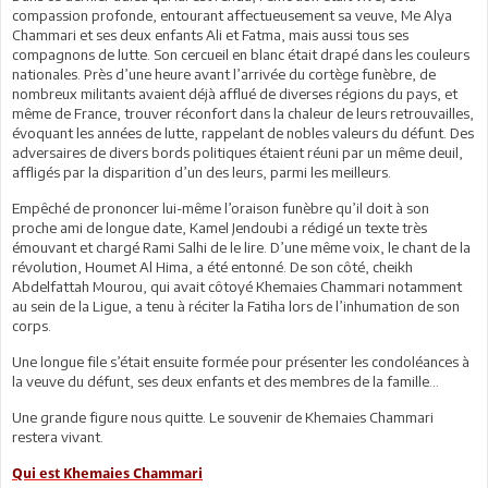
compassion profonde, entourant affectueusement sa veuve, Me Alya
Chammari et ses deux enfants Ali et Fatma, mais aussi tous ses
compagnons de lutte. Son cercueil en blanc était drapé dans les couleurs
nationales. Près d’une heure avant l’arrivée du cortège funèbre, de
nombreux militants avaient déjà afflué de diverses régions du pays, et
même de France, trouver réconfort dans la chaleur de leurs retrouvailles,
évoquant les années de lutte, rappelant de nobles valeurs du défunt. Des
adversaires de divers bords politiques étaient réuni par un même deuil,
affligés par la disparition d’un des leurs, parmi les meilleurs.
Empêché de prononcer lui-même l’oraison funèbre qu’il doit à son
proche ami de longue date, Kamel Jendoubi a rédigé un texte très
émouvant et chargé Rami Salhi de le lire. D’une même voix, le chant de la
révolution, Houmet Al Hima, a été entonné. De son côté, cheikh
Abdelfattah Mourou, qui avait côtoyé Khemaies Chammari notamment
au sein de la Ligue, a tenu à réciter la Fatiha lors de l’inhumation de son
corps.
Une longue file s’était ensuite formée pour présenter les condoléances à
la veuve du défunt, ses deux enfants et des membres de la famille…
Une grande figure nous quitte. Le souvenir de Khemaies Chammari
restera vivant.
Qui est Khemaies Chammari