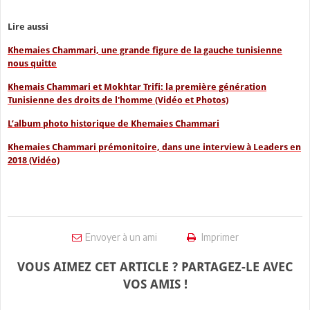
Lire aussi
Khemaies Chammari, une grande figure de la gauche tunisienne
nous quitte
Khemais Chammari et Mokhtar Trifi: la première génération
Tunisienne des droits de l'homme (Vidéo et Photos)
L’album photo historique de Khemaies Chammari
Khemaies Chammari prémonitoire, dans une interview à Leaders en
2018 (Vidéo)
Envoyer à un ami
Imprimer
VOUS AIMEZ CET ARTICLE ? PARTAGEZ-LE AVEC
VOS AMIS !