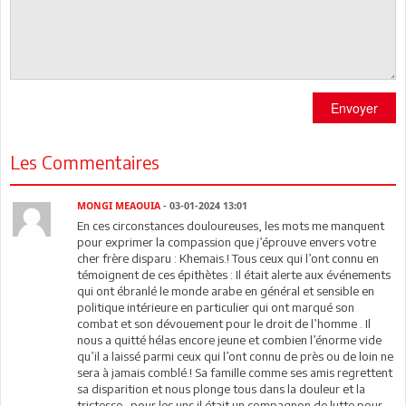
Envoyer
Les Commentaires
MONGI MEAOUIA
- 03-01-2024 13:01
En ces circonstances douloureuses, les mots me manquent
pour exprimer la compassion que j’éprouve envers votre
cher frère disparu : Khemais.! Tous ceux qui l’ont connu en
témoignent de ces épithètes : Il était alerte aux événements
qui ont ébranlé le monde arabe en général et sensible en
politique intérieure en particulier qui ont marqué son
combat et son dévouement pour le droit de l’homme . Il
nous a quitté hélas encore jeune et combien l’énorme vide
qu’il a laissé parmi ceux qui l’ont connu de près ou de loin ne
sera à jamais comblé.! Sa famille comme ses amis regrettent
sa disparition et nous plonge tous dans la douleur et la
tristesse…pour les uns il était un compagnon de lutte pour