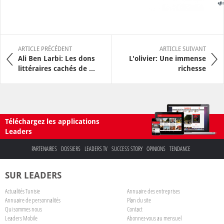
ARTICLE PRÉCÉDENT
ARTICLE SUIVANT
Ali Ben Larbi: Les dons
L'olivier: Une immense
littéraires cachés de ...
richesse
Téléchargez les applications
Leaders
PARTENAIRES
DOSSIERS
LEADERS TV
SUCCESS STORY
OPINIONS
TENDANCE
SUR LEADERS
Actualités Tunisie
Annuaire des entreprises
Annuaire de personnalités
Plan du site
Qui sommes nous
Contact
Leaders Mobile
Abonnez-vous au mensuel