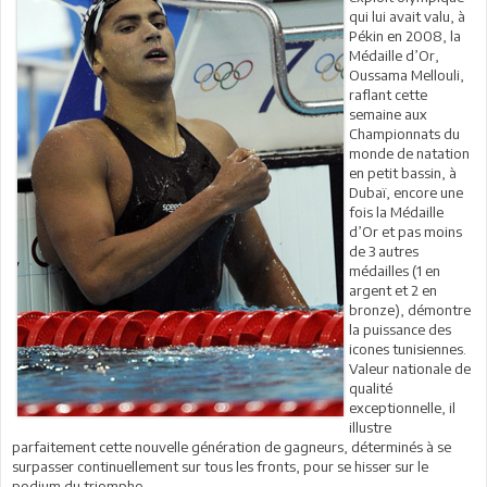
qui lui avait valu, à
Pékin en 2008, la
Médaille d’Or,
Oussama Mellouli,
raflant cette
semaine aux
Championnats du
monde de natation
en petit bassin, à
Dubaï, encore une
fois la Médaille
d’Or et pas moins
de 3 autres
médailles (1 en
argent et 2 en
bronze), démontre
la puissance des
icones tunisiennes.
Valeur nationale de
qualité
exceptionnelle, il
illustre
parfaitement cette nouvelle génération de gagneurs, déterminés à se
surpasser continuellement sur tous les fronts, pour se hisser sur le
podium du triomphe.