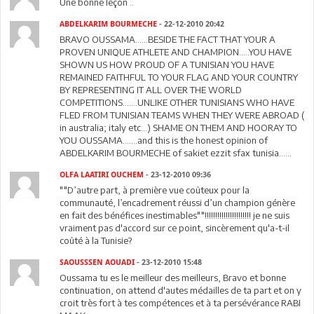
Une bonne leçon ..
ABDELKARIM BOURMECHE
- 22-12-2010 20:42
BRAVO OUSSAMA......BESIDE THE FACT THAT YOUR A
PROVEN UNIQUE ATHLETE AND CHAMPION.....YOU HAVE
SHOWN US HOW PROUD OF A TUNISIAN YOU HAVE
REMAINED FAITHFUL TO YOUR FLAG AND YOUR COUNTRY
BY REPRESENTING IT ALL OVER THE WORLD
COMPETITIONS.......UNLIKE OTHER TUNISIANS WHO HAVE
FLED FROM TUNISIAN TEAMS WHEN THEY WERE ABROAD (
in australia; italy etc...) SHAME ON THEM AND HOORAY TO
YOU OUSSAMA.......and this is the honest opinion of
ABDELKARIM BOURMECHE of sakiet ezzit sfax tunisia......
OLFA LAATIRI OUCHEM
- 23-12-2010 09:36
""D’autre part, à première vue coûteux pour la
communauté, l’encadrement réussi d’un champion génère
en fait des bénéfices inestimables""!!!!!!!!!!!!!!!!!!!!!! je ne suis
vraiment pas d'accord sur ce point, sincèrement qu'a-t-il
coûté à la Tunisie?
SAOUSSSEN AOUADI
- 23-12-2010 15:48
Oussama tu es le meilleur des meilleurs, Bravo et bonne
continuation, on attend d'autes médailles de ta part et on y
croit très fort à tes compétences et à ta persévérance RABI