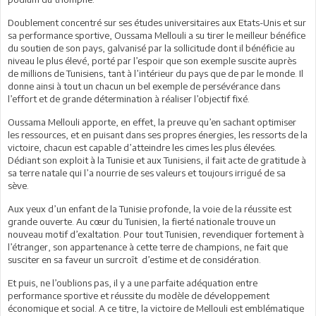
Doublement concentré sur ses études universitaires aux Etats-Unis et sur
sa performance sportive, Oussama Mellouli a su tirer le meilleur bénéfice
du soutien de son pays, galvanisé par la sollicitude dont il bénéficie au
niveau le plus élevé, porté par l’espoir que son exemple suscite auprès
de millions de Tunisiens, tant à l’intérieur du pays que de par le monde. Il
donne ainsi à tout un chacun un bel exemple de persévérance dans
l’effort et de grande détermination à réaliser l’objectif fixé.
Oussama Mellouli apporte, en effet, la preuve qu’en sachant optimiser
les ressources, et en puisant dans ses propres énergies, les ressorts de la
victoire, chacun est capable d’atteindre les cimes les plus élevées.
Dédiant son exploit à la Tunisie et aux Tunisiens, il fait acte de gratitude à
sa terre natale qui l’a nourrie de ses valeurs et toujours irrigué de sa
sève.
Aux yeux d’un enfant de la Tunisie profonde, la voie de la réussite est
grande ouverte. Au cœur du Tunisien, la fierté nationale trouve un
nouveau motif d’exaltation. Pour tout Tunisien, revendiquer fortement à
l’étranger, son appartenance à cette terre de champions, ne fait que
susciter en sa faveur un surcroît d’estime et de considération.
Et puis, ne l’oublions pas, il y a une parfaite adéquation entre
performance sportive et réussite du modèle de développement
économique et social. A ce titre, la victoire de Mellouli est emblématique