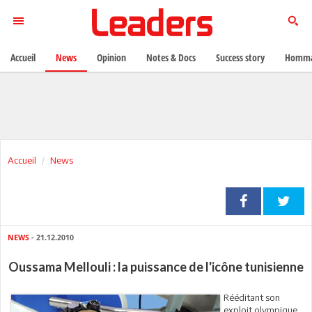
Accueil
News
Opinion
Notes & Docs
Success story
Homma
Accueil
News
NEWS
- 21.12.2010
Oussama Mellouli : la puissance de l'icône tunisienne
Rééditant son
exploit olympique