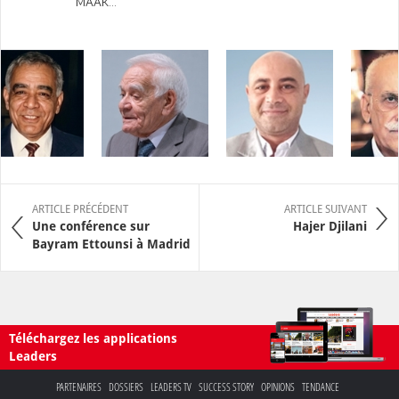
MAAK...
ARTICLE PRÉCÉDENT
ARTICLE SUIVANT
Une conférence sur
Hajer Djilani
Bayram Ettounsi à Madrid
Téléchargez les applications
Leaders
PARTENAIRES
DOSSIERS
LEADERS TV
SUCCESS STORY
OPINIONS
TENDANCE