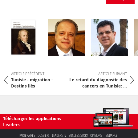
ARTICLE PRÉCÉDENT
ARTICLE SUIVANT
Tunisie - migration :
Le retard du diagnostic des
Destins liés
cancers en Tunisie: ...
Téléchargez les applications
Leaders
PARTENAIRES
DOSSIERS
LEADERS TV
SUCCESS STORY
OPINIONS
TENDANCE