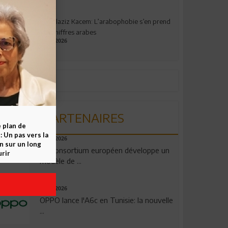
Abdelaziz Kacem: L’arabophobie s’en prend
aux chiffres arabes
09.07.2026
PARTENAIRES
e plan de
 Un pas vers la
06.08.2026
n sur un long
Un consortium européen développe un
rir
modèle de ...
04.08.2026
OPPO lance l'A6c en Tunisie: la nouvelle
...