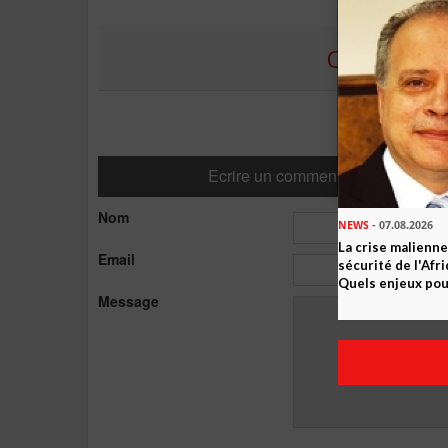
COMMENTE
Ecrire un commentaire
Nom
NEWS
- 07.08.2026
La crise malienne
Email
sécurité de l'Afr
Quels enjeux pour
Message