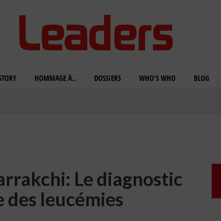
STORY
HOMMAGE À..
DOSSIERS
WHO'S WHO
BLOG
rrakchi: Le diagnostic
e des leucémies