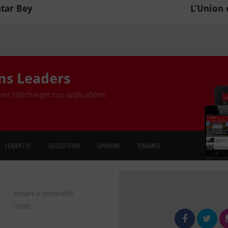
htar Bey
L’Union 
ons Leaders
ez télécharger nos applications
LEADERS TV
SUCCESS STORY
OPINIONS
TENDANCE
Annuaire de personnalités
Contact