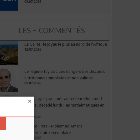
09.07.2026
LES + COMMENTÉS
La Galite : le joyau le plus au nord de l'Afrique
12.07.2026
Le régime Tayibat: Les dangers des discours
nutritionnels simplistes et non validés
09.07.2026
Hommages ponctués au recteur Mohamed
Amara, décédé lundi : les mathématiques en
deuil
03.08.2026
Ahmed Friaa - Mohamed Amara:
l’Universitaire exemplaire
04.08.2026