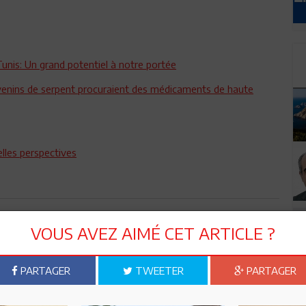
Tunis: Un grand potentiel à notre portée
es venins de serpent procuraient des médicaments de haute
lles perspectives
n ami
Imprimer
VOUS AVEZ AIMÉ CET ARTICLE ?
 ? PARTAGEZ-LE AVEC VOS AMIS !
PARTAGER
TWEETER
PARTAGER
TWEETER
ABONNEZ-VOUS