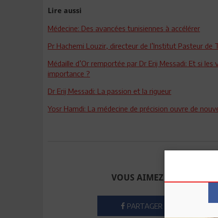
Lire aussi
Médecine: Des avancées tunisiennes à accélérer
Pr Hachemi Louzir, directeur de l’Institut Pasteur de 
Médaille d’Or remportée par Dr Erij Messadi: Et si l
importance ?
Dr Erij Messadi: La passion et la rigueur
Yosr Hamdi: La médecine de précision ouvre de nouve
Envoyer à u
VOUS AIMEZ CET ARTICLE
PARTAGER