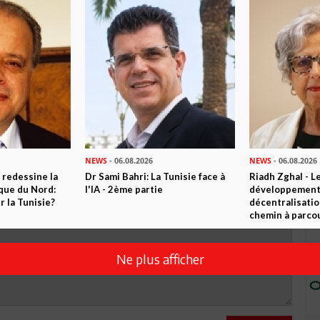
R CET ARTICLE
0
Commentaires
Commenter
NEWS
- 06.08.2026
NEWS
- 06.08.2026
 redessine la
Dr Sami Bahri: La Tunisie face à
Riadh Zghal - L
ique du Nord:
l'IA - 2ème partie
développement:
 la Tunisie?
décentralisatio
chemin à parcou
Ne plus afficher