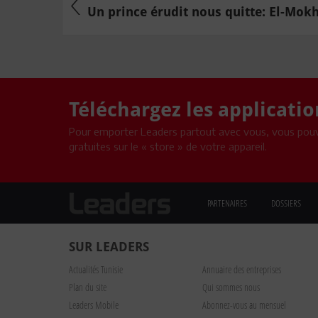
Un prince érudit nous quitte: El-Mok
Téléchargez les applicati
Pour emporter Leaders partout avec vous, vous pouv
gratuites sur le « store » de votre appareil.
PARTENAIRES
DOSSIERS
SUR LEADERS
Actualités Tunisie
Annuaire des entreprises
Plan du site
Qui sommes nous
Leaders Mobile
Abonnez-vous au mensuel