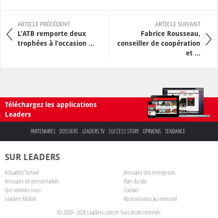
ARTICLE PRÉCÉDENT
ARTICLE SUIVANT
L’ATB remporte deux
Fabrice Rousseau,
trophées à l’occasion ...
conseiller de coopération
et ...
Téléchargez les applications
Leaders
PARTENAIRES
DOSSIERS
LEADERS TV
SUCCESS STORY
OPINIONS
TENDANCE
SUR LEADERS
Actualités Tunisie
Annuaire des entreprises
Annuaire de personnalités
Plan du site
Qui sommes nous
Contact
Leaders Mobile
Abonnez-vous au mensuel
© 2009 - 2026 Leaders.com.tn Tous droits réservés.