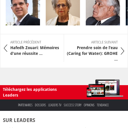
ARTICLE PRÉCÉDENT
ARTICLE SUIVANT
Hafedh Zouari: Mémoires
Prendre soin de l‘eau
d’une réussite ...
(Caring for Water): GROHE
...
Téléchargez les applications
Leaders
PARTENAIRES
DOSSIERS
LEADERS TV
SUCCESS STORY
OPINIONS
TENDANCE
SUR LEADERS