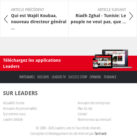
ARTICLE PRÉCÉDENT
ARTICLE SUIVANT
Qui est Wajdi Koubaa,
Riadh Zghal - Tunisie: Le
nouveau directeur général
peuple ne veut pas, que ...
...
Téléchargez les applications
Leaders
PARTENAIRES
DOSSIERS
LEADERS TV
SUCCESS STORY
OPINIONS
TENDANCE
SUR LEADERS
Actualités Tunisie
Annuaire des entreprises
Annuaire de personnalités
Plan du site
Qui sommes nous
Contact
Leaders Mobile
Abonnez-vous au mensuel
© 2009 - 2026 Leaders.com.tn Tous droits réservés.
Conception et Développement du site internet par
Tanit web