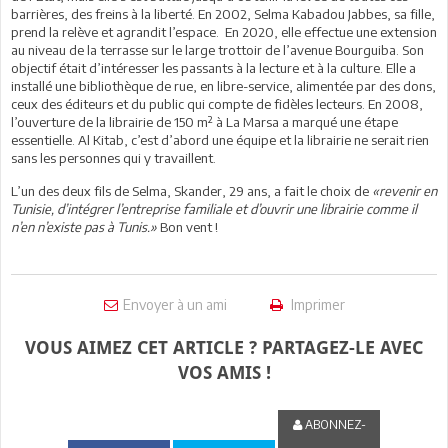
barrières, des freins à la liberté. En 2002, Selma Kabadou Jabbes, sa fille,
prend la relève et agrandit l’espace. En 2020, elle effectue une extension
au niveau de la terrasse sur le large trottoir de l’avenue Bourguiba. Son
objectif était d’intéresser les passants à la lecture et à la culture. Elle a
installé une bibliothèque de rue, en libre-service, alimentée par des dons,
ceux des éditeurs et du public qui compte de fidèles lecteurs. En 2008,
l’ouverture de la librairie de 150 m² à La Marsa a marqué une étape
essentielle. Al Kitab, c’est d’abord une équipe et la librairie ne serait rien
sans les personnes qui y travaillent.
L’un des deux fils de Selma, Skander, 29 ans, a fait le choix de
«revenir en
Tunisie, d’intégrer l’entreprise familiale et d’ouvrir une librairie comme il
n’en n’existe pas à Tunis.»
Bon vent !
Envoyer à un ami
Imprimer
VOUS AIMEZ CET ARTICLE ? PARTAGEZ-LE AVEC
VOS AMIS !
ABONNEZ-