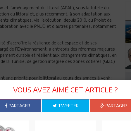
on et l’aménagement du littoral (APAL), sous la tutelle du
ection du littoral et, plus récemment, à son adaptation aux
nts climatiques, via l’exécution, depuis 2010, du Projet de
collaboration avec le PNUD et d’autres partenaires, notamment
sité d’accroître la résilience de cet espace et de ses
hargé de l’Environnement, a entrepris des réformes majeures
loppement durable et résilient aux changements climatiques, en
 de la Tunisie, de gestion intégrée des zones côtières (GIZC)
nt une priorité pour le littoral au cours des années à venir :
VOUS AVEZ AIMÉ CET ARTICLE ?
 risque climatique dans les stratégies de développement,
ion de techniques innovantes douces pour permettre
PARTAGER
TWEETER
PARTAGER
tion de données scientifiques et techniques, d’indicateurs et
on en matière de planification spatiale du littoral.