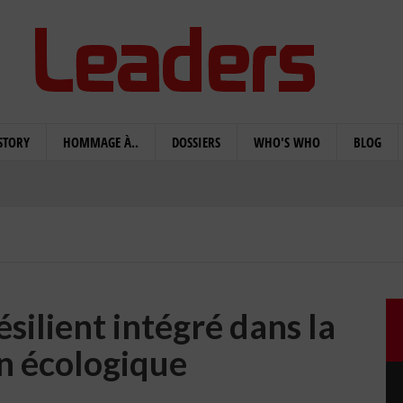
STORY
HOMMAGE À..
DOSSIERS
WHO'S WHO
BLOG
ésilient intégré dans la
on écologique