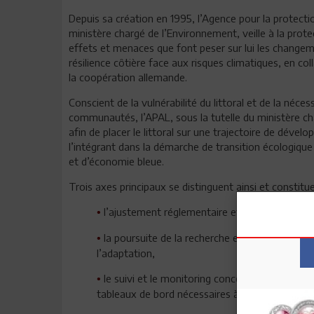
Depuis sa création en 1995, l’Agence pour la protecti
ministère chargé de l’Environnement, veille à la prot
effets et menaces que font peser sur lui les changeme
résilience côtière face aux risques climatiques, en 
la coopération allemande.
Conscient de la vulnérabilité du littoral et de la néces
communautés, l’APAL, sous la tutelle du ministère c
afin de placer le littoral sur une trajectoire de déve
l’intégrant dans la démarche de transition écologique
et d’économie bleue.
Trois axes principaux se distinguent ainsi et constitue
l’ajustement réglementaire et l’intégration du
•
la poursuite de la recherche et de l’applicat
•
l’adaptation,
le suivi et le monitoring concernant la produc
•
tableaux de bord nécessaires à la prise de décisi