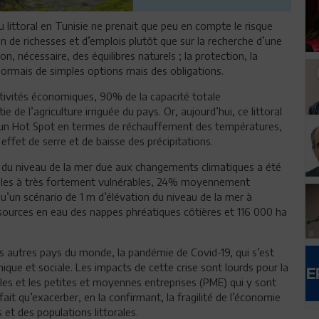
du littoral en Tunisie ne prenait que peu en compte le risque
ion de richesses et d’emplois plutôt que sur la recherche d’une
n, nécessaire, des équilibres naturels ; la protection, la
ésormais de simples options mais des obligations.
activités économiques, 90% de la capacité totale
 de l’agriculture irriguée du pays. Or, aujourd’hui, ce littoral
e un Hot Spot en termes de réchauffement des températures,
effet de serre et de baisse des précipitations.
ion du niveau de la mer due aux changements climatiques a été
ables à très fortement vulnérables, 24% moyennement
u’un scénario de 1 m d’élévation du niveau de la mer à
sources en eau des nappes phréatiques côtières et 116 000 ha
s autres pays du monde, la pandémie de Covid-19, qui s’est
que et sociale. Les impacts de cette crise sont lourds pour la
s et les petites et moyennes entreprises (PME) qui y sont
fait qu’exacerber, en la confirmant, la fragilité de l’économie
s et des populations littorales.