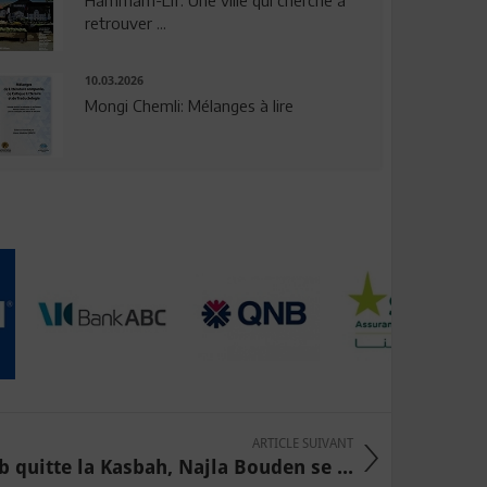
Hammam-Lif: Une ville qui cherche à
retrouver ...
10.03.2026
Mongi Chemli: Mélanges à lire
ARTICLE SUIVANT
b quitte la Kasbah, Najla Bouden se ...