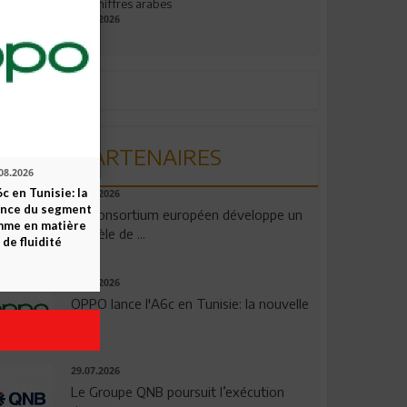
aux chiffres arabes
09.07.2026
PARTENAIRES
08.2026
c en Tunisie: la
06.08.2026
ence du segment
Un consortium européen développe un
mme en matière
modèle de ...
 de fluidité
04.08.2026
OPPO lance l'A6c en Tunisie: la nouvelle
...
29.07.2026
Le Groupe QNB poursuit l’exécution