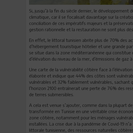
Si, jusqu’à la fin du siècle dernier, le développement 
climatique, car il se focalisait davantage sur la créat
conciliation de ces impératifs majeurs et la préservatio
gestion rationnelle et la restauration ne sont plus d
En effet, le littoral tunisien abrite plus de 70% des 
d’hébergement touristique hôtelier et une grande partie
se situe dans la zone méditerranéenne qui constitu
d’élévation du niveau de la mer, d’émissions de gaz à 
Une carte de la vulnérabilité côtière face à l’élévat
élaborée et indique que 44% des côtes sont vulnér
vulnérables et 32% faiblement vulnérables, sachant q
l’horizon 2100 entraînerait une perte de 76% des res
de terres submersibles.
A cela est venue s’ajouter, comme dans la plupart de
transformée en Tunisie en une véritable crise économi
zone côtière, notamment pour les ménages vulnérable
installées. La crise due à la pandémie de Covid-19 n’a 
littorale tunisienne, des ressources naturelles côtière