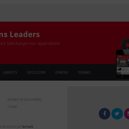
ons Leaders
ez télécharger nos applications
LEADERS TV
SUCCESS STORY
OPINIONS
TENDANCE
Annuaire de personnalités
Contact
 site internet par
Tanit web