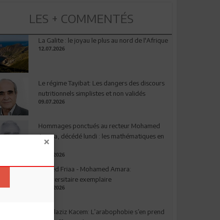
LES + COMMENTÉS
La Galite : le joyau le plus au nord de l'Afrique
12.07.2026
Le régime Tayibat: Les dangers des discours
nutritionnels simplistes et non validés
09.07.2026
Hommages ponctués au recteur Mohamed
Amara, décédé lundi : les mathématiques en
deuil
03.08.2026
Ahmed Friaa - Mohamed Amara:
l’Universitaire exemplaire
04.08.2026
Abdelaziz Kacem: L’arabophobie s’en prend