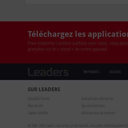
Téléchargez les applicati
Pour emporter Leaders partout avec vous, vous pouv
gratuites sur le « store » de votre appareil.
PARTENAIRES
DOSSIERS
SUR LEADERS
Actualités Tunisie
Annuaire des entreprises
Plan du site
Qui sommes nous
Leaders Mobile
Abonnez-vous au mensuel
© 2009 - 2026 Leaders.com.tn Tous droits réservés.
Conception et Développement du