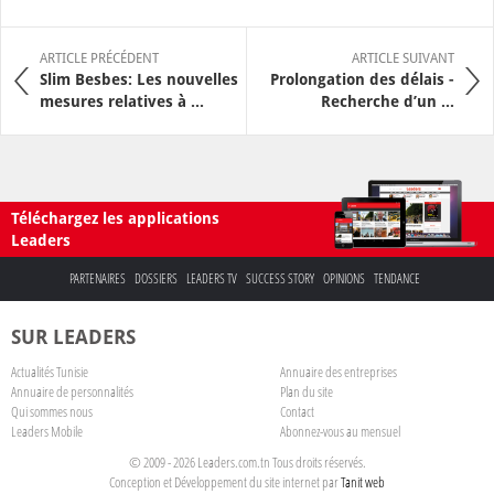
ARTICLE PRÉCÉDENT
ARTICLE SUIVANT
Slim Besbes: Les nouvelles
Prolongation des délais -
mesures relatives à ...
Recherche d’un ...
Téléchargez les applications
Leaders
PARTENAIRES
DOSSIERS
LEADERS TV
SUCCESS STORY
OPINIONS
TENDANCE
SUR LEADERS
Actualités Tunisie
Annuaire des entreprises
Annuaire de personnalités
Plan du site
Qui sommes nous
Contact
Leaders Mobile
Abonnez-vous au mensuel
© 2009 - 2026 Leaders.com.tn Tous droits réservés.
Conception et Développement du site internet par
Tanit web