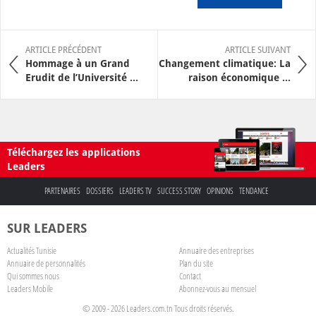
ARTICLE PRÉCÉDENT
ARTICLE SUIVANT
Hommage à un Grand
Changement climatique: La
Erudit de l’Université ...
raison économique ...
Téléchargez les applications
Leaders
PARTENAIRES
DOSSIERS
LEADERS TV
SUCCESS STORY
OPINIONS
TENDANCE
SUR LEADERS
Actualités Tunisie
Annuaire des entreprises
Annuaire de personnalités
Plan du site
Qui sommes nous
Contact
Leaders Mobile
Abonnez-vous au mensuel
© 2009 - 2026 Leaders.com.tn Tous droits réservés.