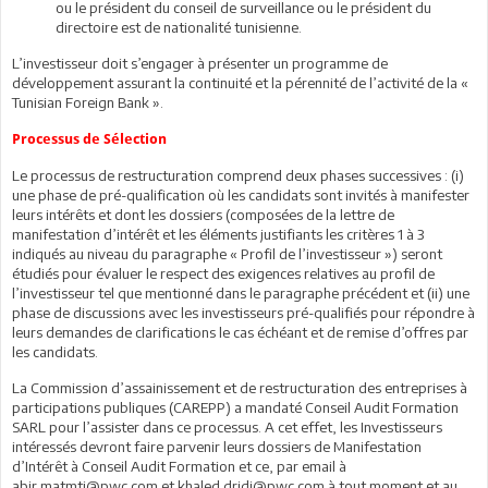
ou le président du conseil de surveillance ou le président du
directoire est de nationalité tunisienne.
L’investisseur doit s’engager à présenter un programme de
développement assurant la continuité et la pérennité de l’activité de la «
Tunisian Foreign Bank ».
Processus de Sélection
Le processus de restructuration comprend deux phases successives : (i)
une phase de pré-qualification où les candidats sont invités à manifester
leurs intérêts et dont les dossiers (composées de la lettre de
manifestation d’intérêt et les éléments justifiants les critères 1 à 3
indiqués au niveau du paragraphe « Profil de l’investisseur ») seront
étudiés pour évaluer le respect des exigences relatives au profil de
l’investisseur tel que mentionné dans le paragraphe précédent et (ii) une
phase de discussions avec les investisseurs pré-qualifiés pour répondre à
leurs demandes de clarifications le cas échéant et de remise d’offres par
les candidats.
La Commission d’assainissement et de restructuration des entreprises à
participations publiques (CAREPP) a mandaté Conseil Audit Formation
SARL pour l’assister dans ce processus. A cet effet, les Investisseurs
intéressés devront faire parvenir leurs dossiers de Manifestation
d’Intérêt à Conseil Audit Formation et ce, par email à
abir.matmti@pwc.com et khaled.dridi@pwc.com à tout moment et au