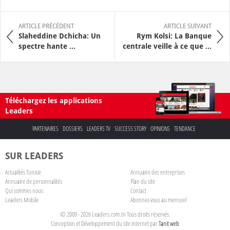
ARTICLE PRÉCÉDENT
ARTICLE SUIVANT
Slaheddine Dchicha: Un
Rym Kolsi: La Banque
spectre hante ...
centrale veille à ce que ...
Téléchargez les applications
Leaders
PARTENAIRES
DOSSIERS
LEADERS TV
SUCCESS STORY
OPINIONS
TENDANCE
SUR LEADERS
Actualités Tunisie
Annuaire des entreprises
Annuaire de personnalités
Plan du site
Qui sommes nous
Contact
Leaders Mobile
Abonnez-vous au mensuel
© 2009 - 2026 Leaders.com.tn Tous droits réservés.
Conception et Développement du site internet par
Tanit web