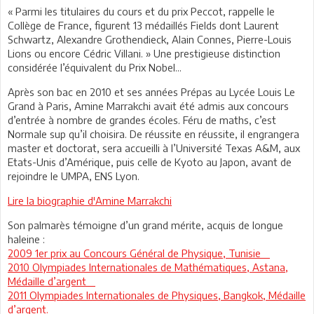
« Parmi les titulaires du cours et du prix Peccot, rappelle le
Collège de France, figurent 13 médaillés Fields dont Laurent
Schwartz, Alexandre Grothendieck, Alain Connes, Pierre-Louis
Lions ou encore Cédric Villani. » Une prestigieuse distinction
considérée l’équivalent du Prix Nobel…
Après son bac en 2010 et ses années Prépas au Lycée Louis Le
Grand à Paris, Amine Marrakchi avait été admis aux concours
d’entrée à nombre de grandes écoles. Féru de maths, c’est
Normale sup qu’il choisira. De réussite en réussite, il engrangera
master et doctorat, sera accueilli à l’Université Texas A&M, aux
Etats-Unis d’Amérique, puis celle de Kyoto au Japon, avant de
rejoindre le UMPA, ENS Lyon.
Lire la biographie d'Amine Marrakchi
Son palmarès témoigne d’un grand mérite, acquis de longue
haleine :
2009 1er prix au Concours Général de Physique, Tunisie
2010 Olympiades Internationales de Mathématiques, Astana,
Médaille d’argent
2011 Olympiades Internationales de Physiques, Bangkok, Médaille
d’argent.