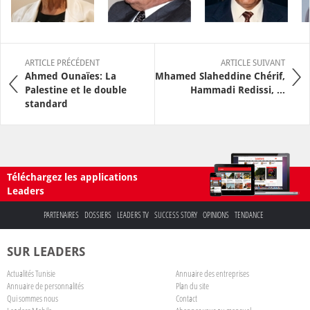
ARTICLE PRÉCÉDENT
ARTICLE SUIVANT
Ahmed Ounaïes: La
Mhamed Slaheddine Chérif,
Palestine et le double
Hammadi Redissi, ...
standard
Téléchargez les applications
Leaders
PARTENAIRES
DOSSIERS
LEADERS TV
SUCCESS STORY
OPINIONS
TENDANCE
SUR LEADERS
Actualités Tunisie
Annuaire des entreprises
Annuaire de personnalités
Plan du site
Qui sommes nous
Contact