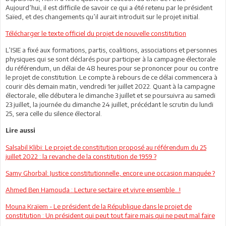
Aujourd’hui, il est difficile de savoir ce qui a été retenu par le président
Saïed, et des changements qu’il aurait introduit sur le projet initial.
Télécharger le texte officiel du projet de nouvelle constitution
L’ISIE a fixé aux formations, partis, coalitions, associations et personnes
physiques qui se sont déclarés pour participer à la campagne électorale
du référendum, un délai de 48 heures pour se prononcer pour ou contre
le projet de constitution. Le compte à rebours de ce délai commencera à
courir dès demain matin, vendredi 1er juillet 2022. Quant à la campagne
électorale, elle débutera le dimanche 3 juillet et se poursuivra au samedi
23 juillet, la journée du dimanche 24 juillet, précédant le scrutin du lundi
25, sera celle du silence électoral.
Lire aussi
Salsabil Klibi: Le projet de constitution proposé au référendum du 25
juillet 2022 : la revanche de la constitution de 1959 ?
Samy Ghorbal: Justice constitutionnelle, encore une occasion manquée ?
Ahmed Ben Hamouda : Lecture sectaire et vivre ensemble…!
Mouna Kraïem - Le président de la République dans le projet de
constitution : Un président qui peut tout faire mais qui ne peut mal faire