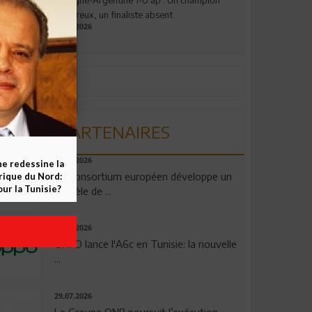
valeureux, un finaliste absent
19.07.2026
PARTENAIRES
06.08.2026
ne redessine la
Un consortium européen développe un
frique du Nord:
ur la Tunisie?
modèle de ...
04.08.2026
OPPO lance l'A6c en Tunisie: la nouvelle
...
29.07.2026
Le Groupe QNB poursuit l’exécution