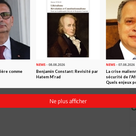
Envoyer
NEWS
- 08.08.2026
NEWS
- 07.08.2026
ntière comme
Benjamin Constant: Revisité par
La crise malien
Hatem M’rad
sécurité de l'A
Quels enjeux po
Ne plus afficher