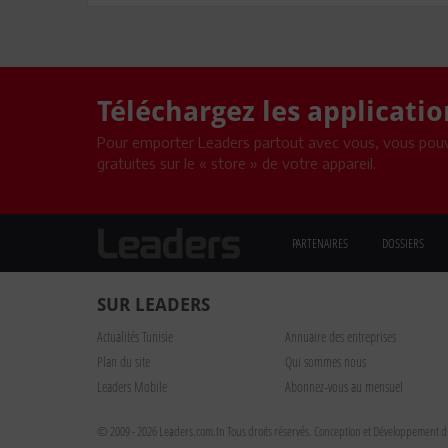
Téléchargez les applicati
Pour emporter Leaders partout avec vous, vous pouv
gratuites sur le « store » de votre appareil.
PARTENAIRES
DOSSIERS
SUR LEADERS
Actualités Tunisie
Annuaire des entreprises
Plan du site
Qui sommes nous
Leaders Mobile
Abonnez-vous au mensuel
© 2009 - 2026 Leaders.com.tn Tous droits réservés.
Conception et Développement du