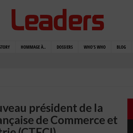
STORY
HOMMAGE À..
DOSSIERS
WHO'S WHO
BLOG
uveau président de la
ançaise de Commerce et
trie (CTFCI)