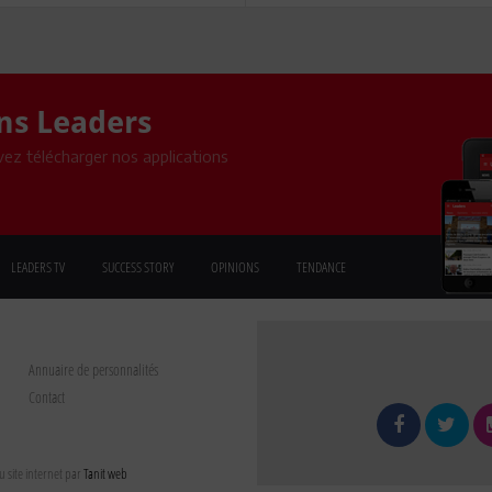
ons Leaders
ez télécharger nos applications
LEADERS TV
SUCCESS STORY
OPINIONS
TENDANCE
Annuaire de personnalités
Contact
 site internet par
Tanit web