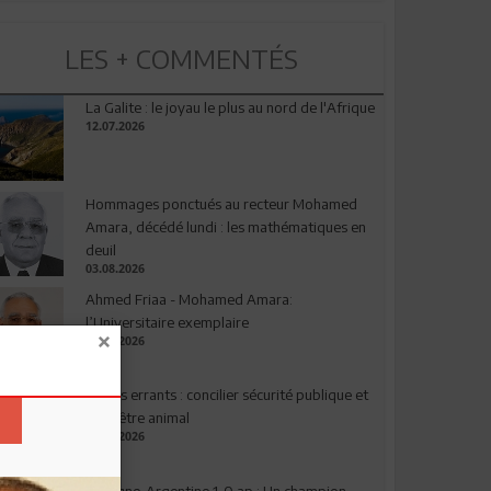
LES + COMMENTÉS
La Galite : le joyau le plus au nord de l'Afrique
12.07.2026
Hommages ponctués au recteur Mohamed
Amara, décédé lundi : les mathématiques en
deuil
03.08.2026
Ahmed Friaa - Mohamed Amara:
l’Universitaire exemplaire
04.08.2026
Chiens errants : concilier sécurité publique et
bien-être animal
17.07.2026
Espagne-Argentine 1-0 ap : Un champion