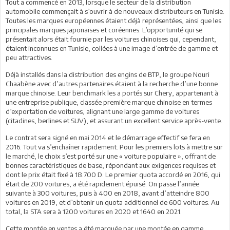
Tout a commencé en 2013, lorsque le secteur de la distribution
automobile commençait à s’ouvrir à de nouveaux distributeurs en Tunisie.
Toutes les marques européennes étaient déjà représentées, ainsi que les
principales marques japonaises et coréennes. L’opportunité qui se
présentait alors était fournie par les voitures chinoises qui, cependant,
étaient inconnues en Tunisie, collées à une image d’entrée de gamme et
peu attractives.
Déjà installés dans la distribution des engins de BTP, le groupe Nouri
Chaabène avec d’autres partenaires étaient à la recherche d’une bonne
marque chinoise. Leur benchmark les a portés sur Chery, appartenant à
une entreprise publique, classée première marque chinoise en termes
d’exportation de voitures, alignant une large gamme de voitures
(citadines, berlines et SUV), et assurant un excellent service après-vente.
Le contrat sera signé en mai 2014 et le démarrage effectif se fera en
2016. Tout va s’enchaîner rapidement. Pour les premiers lots à mettre sur
le marché, le choix s’est porté sur une « voiture populaire », offrant de
bonnes caractéristiques de base, répondant aux exigences requises et
dont le prix était fixé à 18.700 D. Le premier quota accordé en 2016, qui
était de 200 voitures, a été rapidement épuisé. On passe l’année
suivante à 300 voitures, puis à 400 en 2018, avant d’atteindre 800
voitures en 2019, et d’obtenir un quota additionnel de 600 voitures. Au
total, la STA sera à 1200 voitures en 2020 et 1640 en 2021.
Cette montée en ventes a été marquée par une montée en gamme.