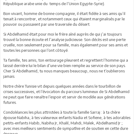
République arabe unie du temps de l’Union Egypte-Syrie).
Bon vivant, homme de bonne compagnie, il était fidèle à ses amis qu’il
tenait à rencontrer, et notamment ceux qui étaient marginalisés par le
pouvoir ou passaient par une traversée du désert.
Si Abdelhamid était pour moi le frère aîné auprès de qui j’ai toujours
trouvé la bonne écoute et l’analyse judicieuse. Son décès est une perte
cruelle, non seulement pour sa famille, mais également pour ses amis et
toutes les personnes qui l’ont côtoyé.
Ta famille, tes amis, ton entourage pleurent et regrettent l’homme qui a
laissé derrière lui le bilan d’une vie bien remplie au service de son pays.
Cher Si Abdelhamid, tu nous manques beaucoup, nous ne t’oublierons
jamais.
Notre chère Tunisie vit depuis quelques années dans le tourbillon de
crises successives, et l’évocation du parcours lumineux de Si Abdelhamid
ne peut que faire renaître l’espoir et servir de modèle aux générations
futures.
Condoléances les plus attristées à toute la famille Sarraj : à ta chère
épouse Nabiha, à tes valeureux enfants Nadia et Sofiene, à tes adorables
petits-enfants Habib, Nabiha Jr, Khalil, Mahdi, Malek, Abdelhamid Jr ;
avec mes meilleurs sentiments de sympathie et de soutien en cette dure
épreuve.