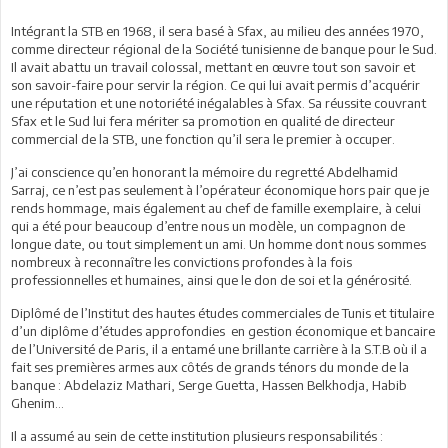
Intégrant la STB en 1968, il sera basé à Sfax, au milieu des années 1970,
comme directeur régional de la Société tunisienne de banque pour le Sud.
Il avait abattu un travail colossal, mettant en œuvre tout son savoir et
son savoir-faire pour servir la région. Ce qui lui avait permis d’acquérir
une réputation et une notoriété inégalables à Sfax. Sa réussite couvrant
Sfax et le Sud lui fera mériter sa promotion en qualité de directeur
commercial de la STB, une fonction qu’il sera le premier à occuper.
J’ai conscience qu’en honorant la mémoire du regretté Abdelhamid
Sarraj, ce n’est pas seulement à l’opérateur économique hors pair que je
rends hommage, mais également au chef de famille exemplaire, à celui
qui a été pour beaucoup d’entre nous un modèle, un compagnon de
longue date, ou tout simplement un ami. Un homme dont nous sommes
nombreux à reconnaître les convictions profondes à la fois
professionnelles et humaines, ainsi que le don de soi et la générosité.
Diplômé de l’Institut des hautes études commerciales de Tunis et titulaire
d’un diplôme d’études approfondies en gestion économique et bancaire
de l’Université de Paris, il a entamé une brillante carrière à la S.T.B où il a
fait ses premières armes aux côtés de grands ténors du monde de la
banque : Abdelaziz Mathari, Serge Guetta, Hassen Belkhodja, Habib
Ghenim…
Il a assumé au sein de cette institution plusieurs responsabilités :