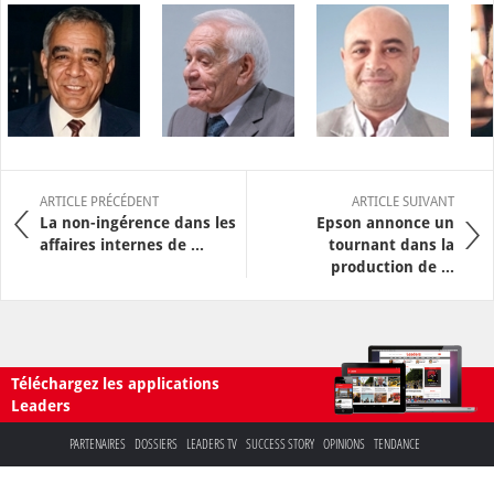
ARTICLE PRÉCÉDENT
ARTICLE SUIVANT
La non-ingérence dans les
Epson annonce un
affaires internes de ...
tournant dans la
production de ...
Téléchargez les applications
Leaders
PARTENAIRES
DOSSIERS
LEADERS TV
SUCCESS STORY
OPINIONS
TENDANCE