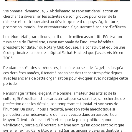
Visionnaire, dynamique, Si Abdelhamid se reposait dans l’action en
cherchant à diversifier les activités de son groupe pour créer de la
richesse et contribuer ainsi au développement du pays. Agriculture,
promotion immobilière et restauration s’ajouteront à son arc d’affaires.
Le défunt était, par ailleurs, actif dans le milieu associatif : Fédération
tunisienne de l’hôtellerie, Union nationale de l’industrie hôtelière,
président fondateur du Rotary Club-Sousse. Il a construit et équipé une
école primaire au sein de l’hôpital Farhat-Hached que j’avais visitée en
2005.
Pendant ses études supérieures, il a milité au sein de l’Uget, et jusqu’à
ces dernières années, il tenait à organiser des rencontres périodiques
avec les anciens de cette organisation pour évoquer avec nostalgie cette
période.
Personnage raffiné, élégant, mélomane, amateur des arts et de la
culture, Si Abdelhamid se caractérisait par sa subtilité, sa recherche de
perfection dans les détails, son tempérament jovial et son sens de
l’humour. Un jour, il nous a raconté, avec son style anecdotique si
particulier, une mésaventure qu’il avait vécue dans un aéroport du
Moyen-Orient, où il avait été retenu par la police politique pour
vérification, parce qu’il portait le même nom qu’un opposant politique
syrien en exil au Caire (Abdelhamid Sarraj, ancien vice-président de la