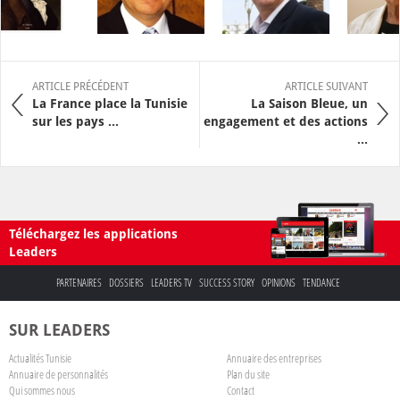
ARTICLE PRÉCÉDENT
ARTICLE SUIVANT
La France place la Tunisie
La Saison Bleue, un
sur les pays ...
engagement et des actions
...
Téléchargez les applications
Leaders
PARTENAIRES
DOSSIERS
LEADERS TV
SUCCESS STORY
OPINIONS
TENDANCE
SUR LEADERS
Actualités Tunisie
Annuaire des entreprises
Annuaire de personnalités
Plan du site
Qui sommes nous
Contact