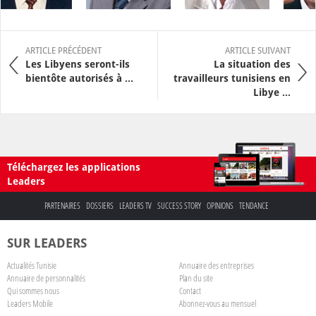
ARTICLE PRÉCÉDENT
ARTICLE SUIVANT
Les Libyens seront-ils
La situation des
bientôte autorisés à ...
travailleurs tunisiens en
Libye ...
Téléchargez les applications
Leaders
PARTENAIRES
DOSSIERS
LEADERS TV
SUCCESS STORY
OPINIONS
TENDANCE
SUR LEADERS
Actualités Tunisie
Annuaire des entreprises
Annuaire de personnalités
Plan du site
Qui sommes nous
Contact
Leaders Mobile
Abonnez-vous au mensuel