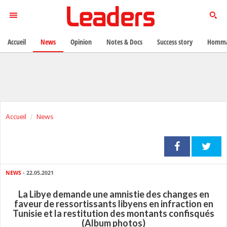
Accueil
News
Opinion
Notes & Docs
Success story
Homma
Accueil
News
NEWS
- 22.05.2021
La Libye demande une amnistie des changes en
faveur de ressortissants libyens en infraction en
Tunisie et la restitution des montants confisqués
(Album photos)