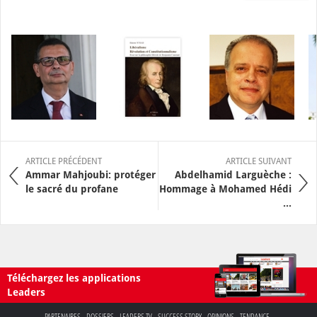
ARTICLE PRÉCÉDENT
ARTICLE SUIVANT
Ammar Mahjoubi: protéger
Abdelhamid Larguèche :
le sacré du profane
Hommage à Mohamed Hédi
...
Téléchargez les applications
Leaders
PARTENAIRES
DOSSIERS
LEADERS TV
SUCCESS STORY
OPINIONS
TENDANCE