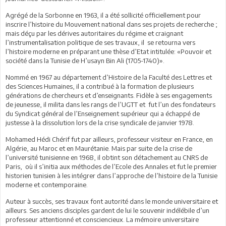
Agrégé de la Sorbonne en 1963, il a été sollicité officiellement pour
inscrire l’histoire du Mouvement national dans ses projets de recherche ;
mais déçu par les dérives autoritaires du régime et craignant
l’instrumentalisation politique de ses travaux, il se retourna vers
l’histoire moderne en préparant une thèse d’Etat intitulée: «Pouvoir et
société dans la Tunisie de H’usayn Bin Ali (1705-1740)».
Nommé en 1967 au département d’Histoire de la Faculté des Lettres et
des Sciences Humaines, il a contribué à la formation de plusieurs
générations de chercheurs et d’enseignants. Fidèle à ses engagements
de jeunesse, il milita dans les rangs de l’UGTT et fut l’un des fondateurs
du Syndicat général de l’Enseignement supérieur qui a échappé de
justesse à la dissolution lors de la crise syndicale de janvier 1978.
Mohamed Hédi Chérif fut par ailleurs, professeur visiteur en France, en
Algérie, au Maroc et en Maurétanie. Mais par suite de la crise de
l’université tunisienne en 1968, il obtint son détachement au CNRS de
Paris, où il s’initia aux méthodes de l’Ecole des Annales et fut le premier
historien tunisien à les intégrer dans l’approche de l’histoire de la Tunisie
moderne et contemporaine.
Auteur à succès, ses travaux font autorité dans le monde universitaire et
ailleurs. Ses anciens disciples gardent de lui le souvenir indélébile d’un
professeur attentionné et consciencieux. La mémoire universitaire