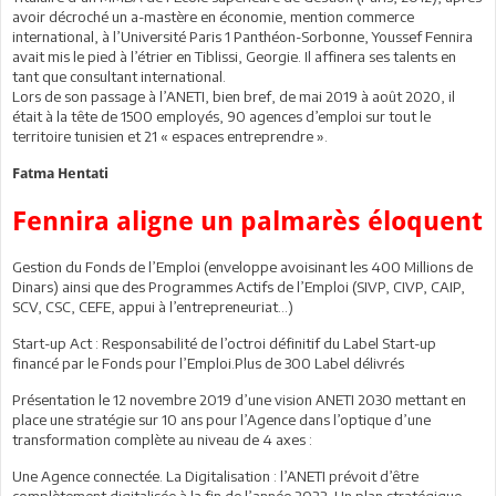
avoir décroché un a-mastère en économie, mention commerce
international, à l’Université Paris 1 Panthéon-Sorbonne, Youssef Fennira
avait mis le pied à l’étrier en Tiblissi, Georgie. Il affinera ses talents en
tant que consultant international.
Lors de son passage à l’ANETI, bien bref, de mai 2019 à août 2020, il
était à la tête de 1500 employés, 90 agences d’emploi sur tout le
territoire tunisien et 21 « espaces entreprendre ».
Fatma Hentati
Fennira aligne un palmarès éloquent
Gestion du Fonds de l’Emploi (enveloppe avoisinant les 400 Millions de
Dinars) ainsi que des Programmes Actifs de l’Emploi (SIVP, CIVP, CAIP,
SCV, CSC, CEFE, appui à l’entrepreneuriat…)
Start-up Act : Responsabilité de l’octroi définitif du Label Start-up
financé par le Fonds pour l’Emploi.Plus de 300 Label délivrés
Présentation le 12 novembre 2019 d’une vision ANETI 2030 mettant en
place une stratégie sur 10 ans pour l’Agence dans l’optique d’une
transformation complète au niveau de 4 axes :
Une Agence connectée. La Digitalisation : l’ANETI prévoit d’être
complètement digitalisée à la fin de l’année 2022. Un plan stratégique