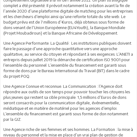
complet a été présenté. Il prévoit notamment la création avant la fin de
l’année 2020 d’une plateforme digitale de matching pour les entreprises
et les chercheurs d’emploi ainsi qu’une refonte totale du site web. Le
budget prévu est de 7 millions d’€uros, déjà obtenus sous forme de
dons venant de l’Union Européenne (EU4Youth), la Banque Mondiale
(Projet Moubadiroun) et la Banque Africaine de Développement.
Une Agence Performante. La Qualité : Les institutions publiques doivent
faire le passage d’une approche quantitative vers une approche
qualitative, au service du citoyen et répondant à ses exigences. L’ANETI a
entrepris depuis juillet 2019 la démarche de certification ISO 9001 pour
l’ensemble du personnel. L’ensemble du financement est garanti sous
forme de dons par le Bureau International du Travail (BIT) dans le cadre
du projet POQ.
Une Agence Connue et reconnue. La Communication : l’Agence doit
répondre aux outils de son temps pour pouvoir toucher les citoyens les
plus jeunes qui restent sa cible principale. 1,5 millions d’Euros de dons
seront consacrés pour la communication digitale, événementielle,
médiatique et en matière de matériel pour les agences d’emploi.
L’ensemble du financement est garanti sous forme de don notamment
par la GIZ.
Une Agence riche de ses femmes et ses hommes. La Formation : la mise à
niveau du personnel et la mise en place d’un vrai plan de gestion de