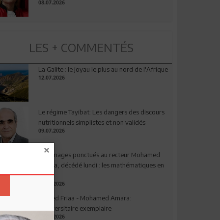
08.07.2026
LES + COMMENTÉS
La Galite : le joyau le plus au nord de l'Afrique
12.07.2026
Le régime Tayibat: Les dangers des discours
nutritionnels simplistes et non validés
09.07.2026
Hommages ponctués au recteur Mohamed
Amara, décédé lundi : les mathématiques en
deuil
03.08.2026
Ahmed Friaa - Mohamed Amara:
l’Universitaire exemplaire
04.08.2026