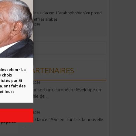
Abdelaziz Kacem: L’arabophobie s’en prend
aux chiffres arabes
09.07.2026
PARTENAIRES
esselem - La
s choix
ctés par Si
06.08.2026
 ont fait des
Un consortium européen développe un
eilleurs
modèle de ...
04.08.2026
OPPO lance l'A6c en Tunisie: la nouvelle
...