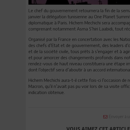
Le chef du gouvernement retournera la fin de la semain
janvier la délégation tunisienne au One Planet Summit
diplomatique à Paris. Hichem Mechichi sera accompag
comprenant notamment Asma S’hiri Laabidi, tout
Organisé par la France en concertation avec les Nati
des chefs d’Etat et de gouvernement, des leaders d’o
et de la société civile, tous prêts à s’engager et à 
et pour amorcer des changements profonds dans not
rendez-vous de haut niveau constituera une étape imp
dont l’objectif sera d’aboutir à un accord international
Hichem Mechichi aura-t-il cette fois-ci l’occasion d
Macron, qu’il n’avait pas pu voir lors de sa visite off
indication obtenue.
Envoyer à u
VOUS AIMEZ CET ARTICLE