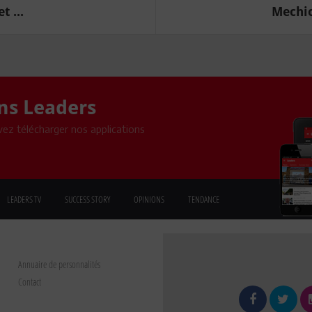
 ...
Mechic
ons Leaders
ez télécharger nos applications
LEADERS TV
SUCCESS STORY
OPINIONS
TENDANCE
Annuaire de personnalités
Contact