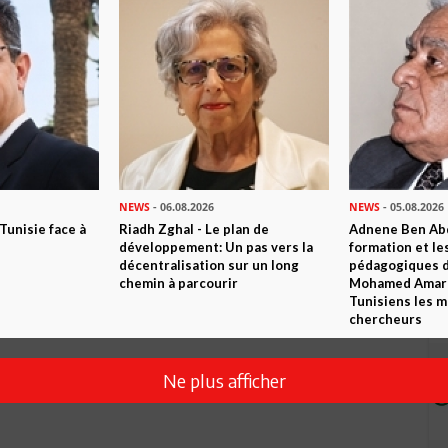
Envoyer
NEWS
- 06.08.2026
NEWS
- 05.08.2026
 Tunisie face à
Riadh Zghal - Le plan de
Adnene Ben Abd
développement: Un pas vers la
formation et le
décentralisation sur un long
pédagogiques di
chemin à parcourir
Mohamed Amara,
Tunisiens les m
chercheurs
Ne plus afficher