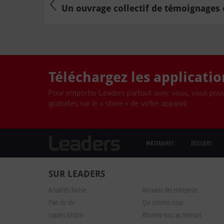
Un ouvrage collectif de témoignages et
Téléchargez les applicati
Pour emporter Leaders partout avec vous, vous pouv
gratuites sur le « store » de votre appareil.
PARTENAIRES
DOSSIERS
SUR LEADERS
Actualités Tunisie
Annuaire des entreprises
Plan du site
Qui sommes nous
Leaders Mobile
Abonnez-vous au mensuel