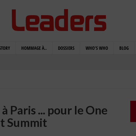
STORY
HOMMAGE À..
DOSSIERS
WHO'S WHO
BLOG
à Paris ... pour le One
et Summit