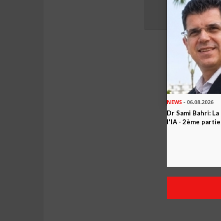
NEWS
- 06.08.2026
Dr Sami Bahri: La
l'IA - 2ème partie