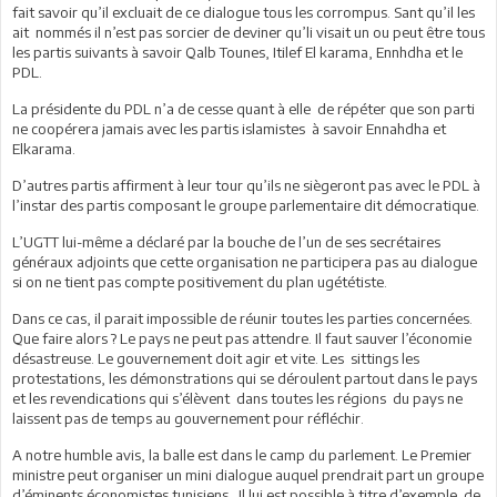
fait savoir qu’il excluait de ce dialogue tous les corrompus. Sant qu’il les
ait nommés il n’est pas sorcier de deviner qu’li visait un ou peut être tous
les partis suivants à savoir Qalb Tounes, Itilef El karama, Ennhdha et le
PDL.
La présidente du PDL n’a de cesse quant à elle de répéter que son parti
ne coopérera jamais avec les partis islamistes à savoir Ennahdha et
Elkarama.
D’autres partis affirment à leur tour qu’ils ne siègeront pas avec le PDL à
l’instar des partis composant le groupe parlementaire dit démocratique.
L’UGTT lui-même a déclaré par la bouche de l’un de ses secrétaires
généraux adjoints que cette organisation ne participera pas au dialogue
si on ne tient pas compte positivement du plan ugététiste.
Dans ce cas, il parait impossible de réunir toutes les parties concernées.
Que faire alors ? Le pays ne peut pas attendre. Il faut sauver l’économie
désastreuse. Le gouvernement doit agir et vite. Les sittings les
protestations, les démonstrations qui se déroulent partout dans le pays
et les revendications qui s’élèvent dans toutes les régions du pays ne
laissent pas de temps au gouvernement pour réfléchir.
A notre humble avis, la balle est dans le camp du parlement. Le Premier
ministre peut organiser un mini dialogue auquel prendrait part un groupe
d’éminents économistes tunisiens . Il lui est possible à titre d’exemple de