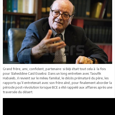
Grand frère, ami, confident, partenaire: si Béji était tout cela à la fois
pour Slaheddine Caïd Essebsi. Dans un long entretien avec Taoufik
Habaïeb, il revient sur le milieu familial, le décès prématuré du père, les
rapports qu’il entretenait avec son frère aîné, pour finalement aborder la
période post-révolution lorsque BCE a été rappelé aux affaires après une
traversée du désert.