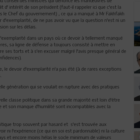
du conseil des ministres qui dénonce les manœuvres de
 d' intérêt de son président (faut-il rappeler ici que c'est la
as le Chef du gouvernement) , ce qui a manqué à Mr Fakhfakh
ir d'exemplarité, de ne pas avoir vu que la question n'est ni un
on sur les délais.
r d'exemplarité dans un pays où ce devoir à tellement manqué
es, sa ligne de défense a toujours consisté à mettre en
e ses torts et à s'en excuser malgré l'avis presque général de
nfidences).
 le devoir d'exemplarité n'a pas été (à de rares exceptions
.
lle génération qui se voulait en rupture avec des pratiques
le classe politique dans sa grande majorité est loin d'être
e et son manque d'humilité sont incompatibles avec la
litique trop souvent par hasard et s'est trouvée aux
 ni l'expérience (ce qui en soi est pardonnable) ni la culture
ays et encore moins hélas le socle minimum de valeurs