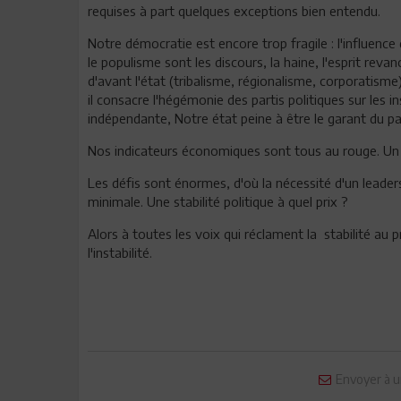
requises à part quelques exceptions bien entendu.
Notre démocratie est encore trop fragile : l'influence
le populisme sont les discours, la haine, l'esprit reva
d'avant l'état (tribalisme, régionalisme, corporatism
il consacre l'hégémonie des partis politiques sur les i
indépendante, Notre état peine à être le garant du p
Nos indicateurs économiques sont tous au rouge. Un p
Les défis sont énormes, d'où la nécessité d'un leaders
minimale. Une stabilité politique à quel prix ?
Alors à toutes les voix qui réclament la stabilité au 
l'instabilité.
Envoyer à u