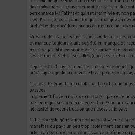
officielle du gouvernement qui sort un communiqué 
déstabilisation du gouvernement par l'affaire du conflit
personne de Mr Fakhfakh qui est incriminée et non p
c'est l'humilité de reconnaître qu'il a manqué au devo
problème de procédures ni encore moins d'une discussi
Mr Fakhfakh n'a pas vu qu'il s'agissait bien du devoi
et manque toujours à une société en manque de repèr
avant sa probité personnelle mais jamais à reconnaîtr
ses détracteurs et de ses alliés (dans le secret des co
Depuis 2011 et l'avènement de la deuxième République,
près) l'apanage de la nouvelle classe politique du pays
Ceci est tellement inexcusable de la part d'une nouve
passées.
Finalement force à nous de constater que cette nouvel
meilleure que ses prédécesseurs et que son arroganc
nécessité de reconstruction que nécessite le pays.
Cette nouvelle génération politique est venue à la po
manettes du pays un peu trop rapidement sans en avoir
ni les compétences ni la connaissance profonde du p