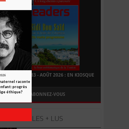
LEADERS N° 183 - AOÛT 2026 : EN KIOSQUE
2026
maternel raconte
enfant: progrès
ige éthique?
ABONNEZ-VOUS
LES + LUS