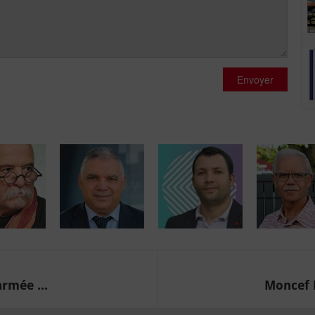
Envoyer
armée ...
Moncef R