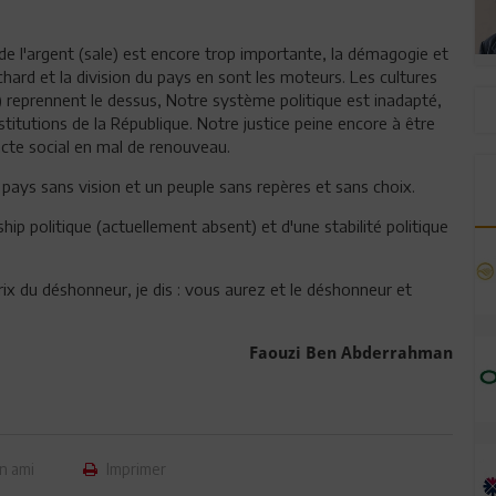
 de l'argent (sale) est encore trop importante, la démagogie et
nchard et la division du pays en sont les moteurs. Les cultures
e) reprennent le dessus, Notre système politique est inadapté,
nstitutions de la République. Notre justice peine encore à être
acte social en mal de renouveau.
ays sans vision et un peuple sans repères et sans choix.
hip politique (actuellement absent) et d'une stabilité politique
prix du déshonneur, je dis : vous aurez et le déshonneur et
Faouzi Ben Abderrahman
n ami
Imprimer