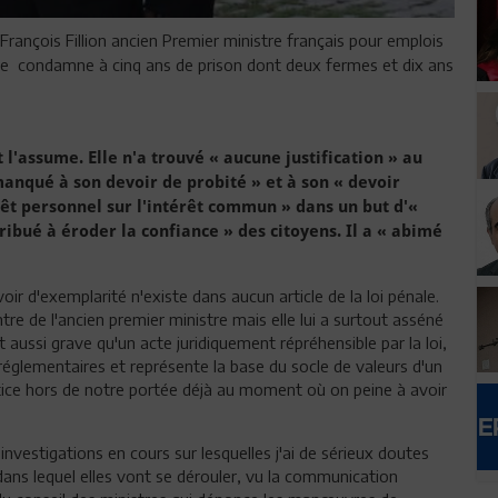
François Fillion ancien Premier ministre français pour emplois
 le condamne à cinq ans de prison dont deux fermes et dix ans
t l'assume. Elle n'a trouvé « aucune justification » au
anqué à son devoir de probité » et à son « devoir
rêt personnel sur l'intérêt commun » dans un but d'«
ibué à éroder la confiance » des citoyens. Il a « abimé
oir d'exemplarité n'existe dans aucun article de la loi pénale.
re de l'ancien premier ministre mais elle lui a surtout asséné
t aussi grave qu'un acte juridiquement répréhensible par la loi,
 réglementaires et représente la base du socle de valeurs d'un
justice hors de notre portée déjà au moment où on peine à avoir
 investigations en cours sur lesquelles j'ai de sérieux doutes
dans lequel elles vont se dérouler, vu la communication