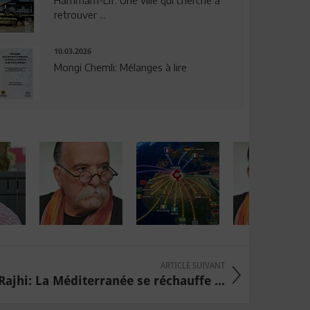
Hammam-Lif: Une ville qui cherche à
retrouver ...
10.03.2026
Mongi Chemli: Mélanges à lire
ARTICLE SUIVANT
ajhi: La Méditerranée se réchauffe ...