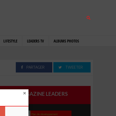
LIFESTYLE
LEADERS TV
ALBUMS PHOTOS
PARTAGER
TWEETER
MAGAZINE LEADERS