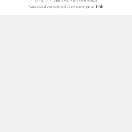
© 2009 - 2026 Leaders.com.tn Tous droits réservés.
Conception et Développement du site internet par
Tanit web