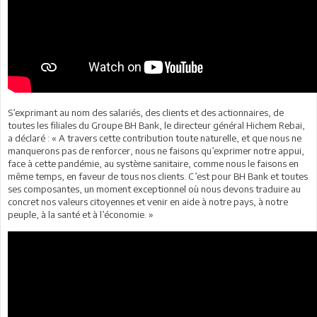
S’exprimant au nom des salariés, des clients et des actionnaires, de
toutes les filiales du Groupe BH Bank, le directeur général Hichem Rebai,
a déclaré : « A travers cette contribution toute naturelle, et que nous ne
manquerons pas de renforcer, nous ne faisons qu’exprimer notre appui,
face à cette pandémie, au système sanitaire, comme nous le faisons en
même temps, en faveur de tous nos clients. C’est pour BH Bank et toutes
ses composantes, un moment exceptionnel où nous devons traduire au
concret nos valeurs citoyennes et venir en aide à notre pays, à notre
peuple, à la santé et à l’économie. »