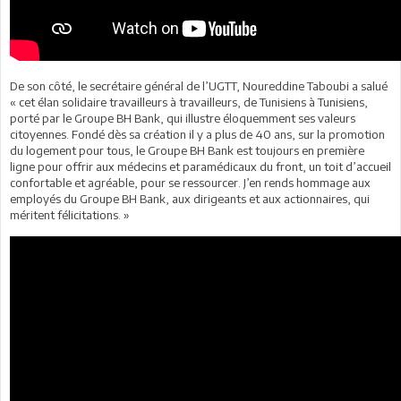
De son côté, le secrétaire général de l’UGTT, Noureddine Taboubi a salué
« cet élan solidaire travailleurs à travailleurs, de Tunisiens à Tunisiens,
porté par le Groupe BH Bank, qui illustre éloquemment ses valeurs
citoyennes. Fondé dès sa création il y a plus de 40 ans, sur la promotion
du logement pour tous, le Groupe BH Bank est toujours en première
ligne pour offrir aux médecins et paramédicaux du front, un toit d’accueil
confortable et agréable, pour se ressourcer. J’en rends hommage aux
employés du Groupe BH Bank, aux dirigeants et aux actionnaires, qui
méritent félicitations. »