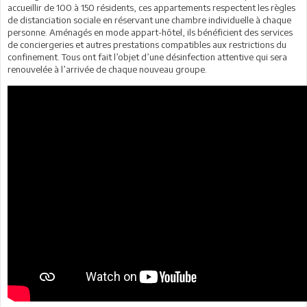
accueillir de 100 à 150 résidents, ces appartements respectent les règles
de distanciation sociale en réservant une chambre individuelle à chaque
personne. Aménagés en mode appart-hôtel, ils bénéficient des services
de conciergeries et autres prestations compatibles aux restrictions du
confinement. Tous ont fait l’objet d’une désinfection attentive qui sera
renouvelée à l’arrivée de chaque nouveau groupe.