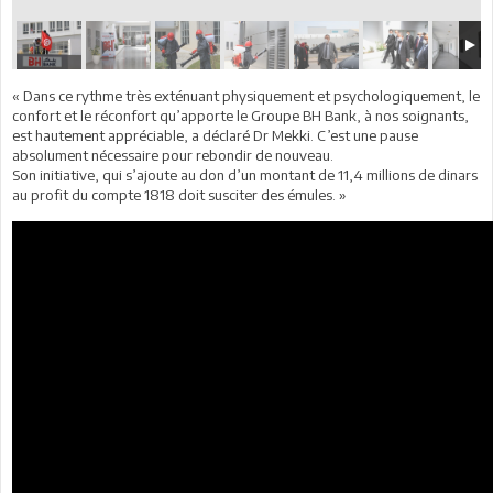
« Dans ce rythme très exténuant physiquement et psychologiquement, le
confort et le réconfort qu’apporte le Groupe BH Bank, à nos soignants,
est hautement appréciable, a déclaré Dr Mekki. C’est une pause
absolument nécessaire pour rebondir de nouveau.
Son initiative, qui s’ajoute au don d’un montant de 11,4 millions de dinars
au profit du compte 1818 doit susciter des émules. »