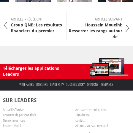
ARTICLE PRÉCÉDENT
ARTICLE SUIVANT
Group QNB: Les résultats
Houssein Mouelhi:
financiers du premier ...
Resserrer les rangs autour
de ...
Téléchargez les applications
Leaders
PARTENAIRES
DOSSIERS
LEADERS TV
SUCCESS STORY
OPINIONS
TENDANCE
SUR LEADERS
Actualités Tunisie
Annuaire des entreprises
Annuaire de personnalités
Plan du site
Qui sommes nous
Contact
Leaders Mobile
Abonnez-vous au mensuel