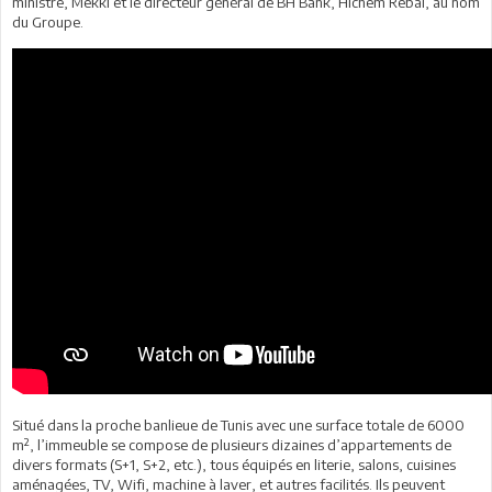
ministre, Mekki et le directeur général de BH Bank, Hichem Rebai, au nom
du Groupe.
Situé dans la proche banlieue de Tunis avec une surface totale de 6000
m², l’immeuble se compose de plusieurs dizaines d’appartements de
divers formats (S+1, S+2, etc.), tous équipés en literie, salons, cuisines
aménagées, TV, Wifi, machine à laver, et autres facilités. Ils peuvent