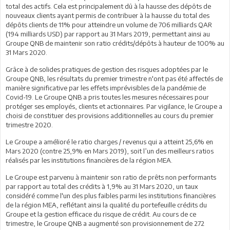
total des actifs. Cela est principalement dû à la hausse des dépôts de
nouveaux clients ayant permis de contribuer à la hausse du total des
dépôts clients de 11% pour atteindre un volume de 706 milliards QAR
(194 milliards USD) par rapport au 31 Mars 2019, permettant ainsi au
Groupe QNB de maintenir son ratio crédits/dépôts à hauteur de 100% au
31 Mars 2020.
Grâce à de solides pratiques de gestion des risques adoptées par le
Groupe QNB, les résultats du premier trimestre n'ont pas été affectés de
manière significative par les effets imprévisibles de la pandémie de
Covid-19. Le Groupe QNB a pris toutes les mesures nécessaires pour
protéger ses employés, clients et actionnaires. Par vigilance, le Groupe a
choisi de constituer des provisions additionnelles au cours du premier
trimestre 2020.
Le Groupe a amélioré le ratio charges / revenus qui a atteint 25,6% en
Mars 2020 (contre 25,9% en Mars 2019), soit l’un des meilleurs ratios
réalisés par les institutions financières de la région MEA.
Le Groupe est parvenu à maintenir son ratio de prêts non performants
par rapport au total des crédits à 1,9% au 31 Mars 2020, un taux
considéré comme l'un des plus faibles parmi les institutions financières
de la région MEA, reflétant ainsi la qualité du portefeuille crédits du
Groupe et la gestion efficace du risque de crédit. Au cours de ce
trimestre, le Groupe QNB a augmenté son provisionnement de 272