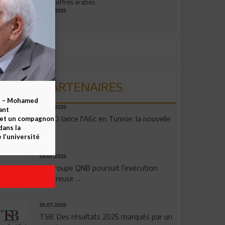
aux chiffres arabes
09.07.2026
PARTENAIRES
b – Mohamed
04.08.2026
ant
OPPO lance l'A6c en Tunisie: la nouvelle
 et un compagnon
dans la
...
 l’université
29.07.2026
Le Groupe QNB poursuit l’exécution
rigoureuse ...
29.07.2026
TSB: Des résultats 2025 marqués par un