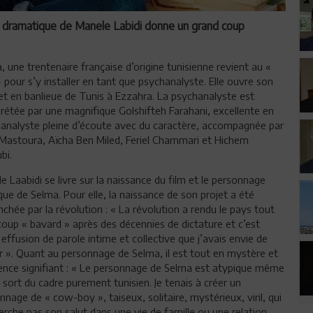
 dramatique de Manele Labidi donne un grand coup
, une trentenaire française d’origine tunisienne revient au «
» pour s’y installer en tant que psychanalyste. Elle ouvre son
et en banlieue de Tunis à Ezzahra. La psychanalyste est
prétée par une magnifique Golshifteh Farahani, excellente en
analyste pleine d’écoute avec du caractère, accompagnée par
Mastoura, Aïcha Ben Miled, Feriel Chammari et Hichem
bi.
e Laabidi se livre sur la naissance du film et le personnage
que de Selma. Pour elle, la naissance de son projet a été
nchée par la révolution : « La révolution a rendu le pays tout
coup « bavard » après des décennies de dictature et c’est
 effusion de parole intime et collective que j’avais envie de
er ». Quant au personnage de Selma, il est tout en mystère et
lence signifiant : « Le personnage de Selma est atypique même
on sort du cadre purement tunisien. Je tenais à créer un
nnage de « cow-boy », taiseux, solitaire, mystérieux, viril, qui
erche pas son salut dans une vie de famille ou une relation