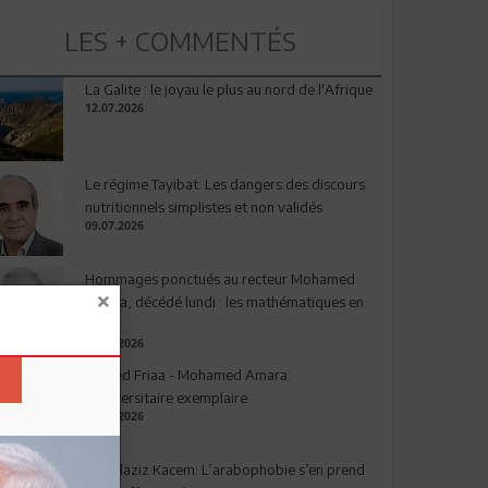
LES + COMMENTÉS
La Galite : le joyau le plus au nord de l'Afrique
12.07.2026
Le régime Tayibat: Les dangers des discours
nutritionnels simplistes et non validés
09.07.2026
Hommages ponctués au recteur Mohamed
Amara, décédé lundi : les mathématiques en
deuil
03.08.2026
Ahmed Friaa - Mohamed Amara:
l’Universitaire exemplaire
04.08.2026
Abdelaziz Kacem: L’arabophobie s’en prend