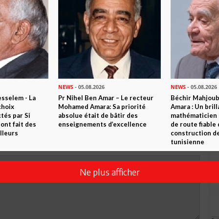
R CET ARTICLE
0
Commentaires
NEWS
- 05.08.2026
NEWS
- 05.08.2026
Commenter
sselem - La
Pr Nihel Ben Amar – Le recteur
Béchir Mahjou
choix
Mohamed Amara: Sa priorité
Amara : Un brill
tés par Si
absolue était de bâtir des
mathématicien
nt fait des
enseignements d’excellence
de route fiable 
lleurs
construction de
tunisienne
Ne plus afficher