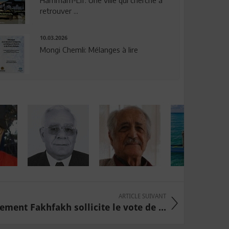
Hammam-Lif: Une ville qui cherche à
retrouver ...
10.03.2026
Mongi Chemli: Mélanges à lire
ARTICLE SUIVANT
ment Fakhfakh sollicite le vote de ...