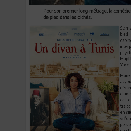
Pour son premier long-métrage, la comédie
de pied dans les clichés.
Selma
bled 
cabin
inter
psych
Majd 
Yacou
Manel
atypi
décle
d’un 
cette
trait
en si
si l’
perso
ne ch