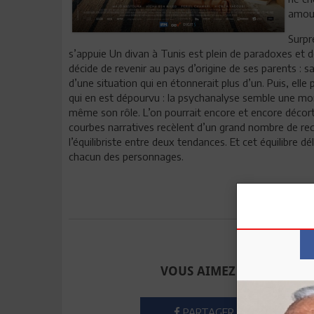
amou
Surpr
s’appuie Un divan à Tunis est plein de paradoxes et d
décide de revenir au pays d’origine de ses parents : sa
d’une situation qui en étonnerait plus d’un. Puis, elle
qui en est dépourvu : la psychanalyse semble une mon
même son rôle. L’on pourrait encore et encore décortiqu
courbes narratives recèlent d’un grand nombre de rec
l’équilibriste entre deux tendances. Et cet équilibre d
chacun des personnages.
Envoyer à u
VOUS AIMEZ CET ARTICLE
PARTAGER