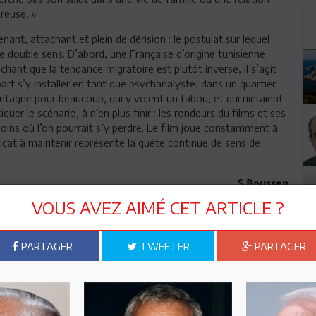
reuse. »
enant, attachant et plein de dérision : le postulat sur lequel
e double sens. D’abord, une Française d’origine tunisienne
chant que la tendance migratoire est plutôt inverse, il s’agit
 part s’y installer en tant que psychanalyste, dans un quartier
tagne pour beaucoup, qui y voient un tabou, et qui nieraient
er le scénario, à n’en plus finir : les rondeurs du films et ses
oins où l’on pourrait s’y perdre. Le film joue constamment à
élicat à maintenir représente la quête continue de sens de
S.Boussen
VOUS AVEZ AIMÉ CET ARTICLE ?
n ami
Imprimer
PARTAGER
TWEETER
PARTAGER
 ? PARTAGEZ-LE AVEC VOS AMIS !
TWEETER
ABONNEZ-VOUS