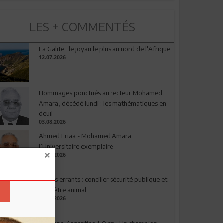
LES + COMMENTÉS
La Galite : le joyau le plus au nord de l'Afrique
12.07.2026
Hommages ponctués au recteur Mohamed
Amara, décédé lundi : les mathématiques en
deuil
03.08.2026
Ahmed Friaa - Mohamed Amara:
l’Universitaire exemplaire
04.08.2026
Chiens errants : concilier sécurité publique et
bien-être animal
17.07.2026
Espagne-Argentine 1-0 ap : Un champion