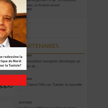
valeureux, un finaliste absent
19.07.2026
PARTENAIRES
06.08.2026
ne redessine la
Un consortium européen développe un
frique du Nord:
ur la Tunisie?
modèle de ...
04.08.2026
OPPO lance l'A6c en Tunisie: la nouvelle
...
29.07.2026
Le Groupe QNB poursuit l’exécution