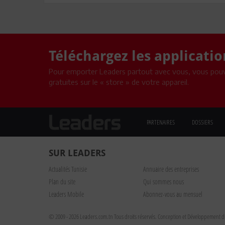
Téléchargez les applicati
Pour emporter Leaders partout avec vous, vous pouv
gratuites sur le « store » de votre appareil.
PARTENAIRES
DOSSIERS
SUR LEADERS
Actualités Tunisie
Annuaire des entreprises
Plan du site
Qui sommes nous
Leaders Mobile
Abonnez-vous au mensuel
© 2009 - 2026 Leaders.com.tn Tous droits réservés.
Conception et Développement du