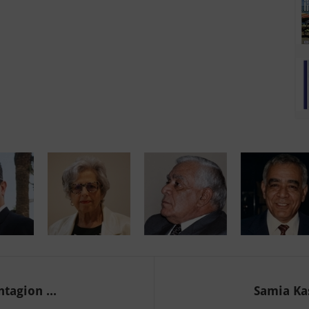
tagion ...
Samia Kas