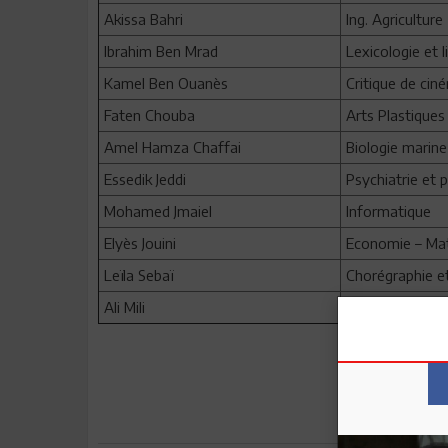
Akissa Bahri
Ing. Agriculture
Ibrahim Ben Mrad
Lexicologie et l
Kamel Ben Ouanès
Critique de cin
Faten Chouba
Arts Plastiques
Amel Hamza Chaffai
Biologie marine
Essedik Jeddi
Psychiatrie et 
Mohamed Jmaiel
Informatique
Elyès Jouini
Economie – Ma
Leïla Sebaï
Chorégraphie e
Ali Mili
Informatique