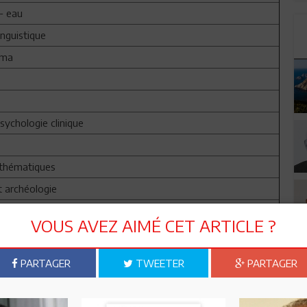
 - eau
inguistique
éma
psychologie clinique
thématiques
t archéologie
VOUS AVEZ AIMÉ CET ARTICLE ?
PARTAGER
TWEETER
PARTAGER