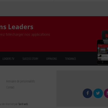
ons Leaders
ez télécharger nos applications
LEADERS TV
SUCCESS STORY
OPINIONS
TENDANCE
Annuaire de personnalités
Contact
 site internet par
Tanit web