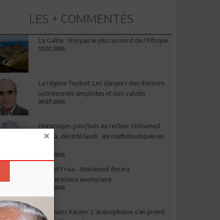
LES + COMMENTÉS
La Galite : le joyau le plus au nord de l'Afrique
12.07.2026
Le régime Tayibat: Les dangers des discours
nutritionnels simplistes et non validés
09.07.2026
Hommages ponctués au recteur Mohamed
Amara, décédé lundi : les mathématiques en
deuil
03.08.2026
Ahmed Friaa - Mohamed Amara:
l’Universitaire exemplaire
04.08.2026
Abdelaziz Kacem: L’arabophobie s’en prend