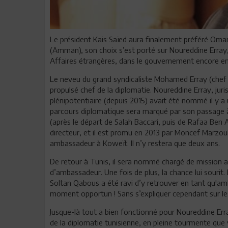
Le président Kais Saïed aura finalement préféré Oma
(Amman), son choix s’est porté sur Noureddine Err
Affaires étrangères, dans le gouvernement encore en
Le neveu du grand syndicaliste Mohamed Erray (chef 
propulsé chef de la diplomatie. Noureddine Erray, juris
plénipotentiaire (depuis 2015) avait été nommé il y 
parcours diplomatique sera marqué par son passage à R
(après le départ de Salah Baccari, puis de Rafaa Ben 
directeur, et il est promu en 2013 par Moncef Marzouki
ambassadeur à Koweït. Il n’y restera que deux ans.
De retour à Tunis, il sera nommé chargé de mission 
d’ambassadeur. Une fois de plus, la chance lui sourit
Soltan Qabous a été ravi d’y retrouver en tant qu'am
moment opportun ! Sans s’expliquer cependant sur les 
Jusque-là tout a bien fonctionné pour Noureddine Erra
de la diplomatie tunisienne, en pleine tourmente que 