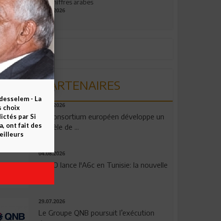
aux chiffres arabes
09.07.2026
PARTENAIRES
esselem - La
06.08.2026
s choix
Un consortium européen développe un
ctés par Si
 ont fait des
modèle de ...
eilleurs
04.08.2026
OPPO lance l'A6c en Tunisie: la nouvelle
...
29.07.2026
Le Groupe QNB poursuit l’exécution