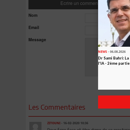
Ecrire un commentaire
Nom
Email
Message
NEWS
- 06.08.2026
Dr Sami Bahri: La
l'IA - 2ème partie
Les Commentaires
ZITOUNI
- 16-02-2020 10:36
Pour faire face et être digne de ce prestigi