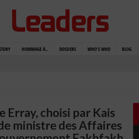
STORY
HOMMAGE À..
DOSSIERS
WHO'S WHO
BLOG
 Erray, choisi par Kais
de ministre des Affaires
 gouvernement Fakhfakh