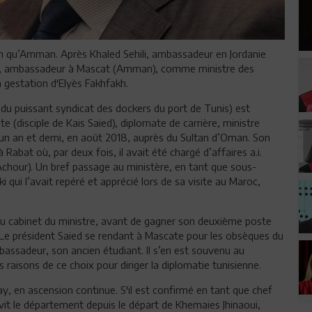
n qu’Amman. Après Khaled Sehili, ambassadeur en Jordanie
ay, ambassadeur à Mascat (Amman), comme ministre des
 gestation d'Elyès Fakhfakh.
du puissant syndicat des dockers du port de Tunis) est
te (disciple de Kais Saied), diplomate de carrière, ministre
a un an et demi, en août 2018, auprès du Sultan d’Oman. Son
abat où, par deux fois, il avait été chargé d’affaires a.i.
Achour). Un bref passage au ministère, en tant que sous-
 qui l’avait repéré et apprécié lors de sa visite au Maroc,
au cabinet du ministre, avant de gagner son deuxième poste
. Le président Saied se rendant à Mascate pour les obsèques du
bassadeur, son ancien étudiant. Il s’en est souvenu au
raisons de ce choix pour diriger la diplomatie tunisienne.
y, en ascension continue. S'il est confirmé en tant que chef
vit le département depuis le départ de Khemaies Jhinaoui,