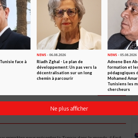
Commenter
NEWS
- 06.08.2026
NEWS
- 05.08.2026
 Tunisie face à
Riadh Zghal - Le plan de
Adnene Ben Abd
développement: Un pas vers la
formation et le
décentralisation sur un long
pédagogiques di
chemin à parcourir
Mohamed Amara,
Tunisiens les m
chercheurs
Envoyer
Ne plus afficher
eux ministère pour présenter la Tunisie dans le monde, il faut