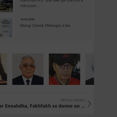
Hammam-Lif: Une ville qui cherche à
retrouver ...
10.03.2026
Mongi Chemli: Mélanges à lire
ARTICLE SUIVANT
r Ennahdha, Fakhfakh se donne un ...