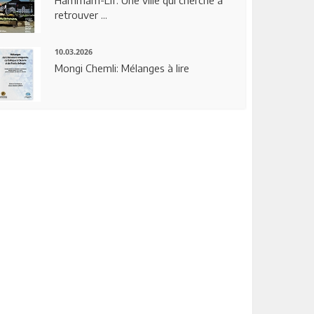
Hammam-Lif: Une ville qui cherche à
retrouver ...
10.03.2026
Mongi Chemli: Mélanges à lire