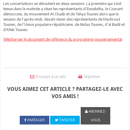
Les concertations se déroulent en deux sessions. La première qui s’est
tenue dans la matinée a réuni les représentants d’Ennahdha, le Courant
démocrate, du mouvement Al Chaâb et de Tahya Tounes alors que la
session de l’après-midi, devait réunir des représentants de Machrou3
Tounes, de l’Union populaire républicaine, de Nidaa Tounes, d’al Badil et
d'Afek Tounes.
Télécharger le document de référence du programme gouvernemental
Envoyer à un ami
Imprimer
VOUS AIMEZ CET ARTICLE ? PARTAGEZ-LE AVEC
VOS AMIS !
ABONNEZ-
PARTAGER
TWEETER
VOUS