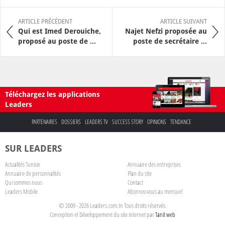
ARTICLE PRÉCÉDENT
ARTICLE SUIVANT
Qui est Imed Derouiche,
Najet Nefzi proposée au
proposé au poste de ...
poste de secrétaire ...
Téléchargez les applications
Leaders
PARTENAIRES
DOSSIERS
LEADERS TV
SUCCESS STORY
OPINIONS
TENDANCE
SUR LEADERS
Actualités Tunisie
Annuaire des entreprises
Annuaire de personnalités
Plan du site
Qui sommes nous
Contact
Leaders Mobile
Abonnez-vous au mensuel
© 2009 - 2026 Leaders.com.tn Tous droits réservés.
Conception et Développement du site internet par
Tanit web