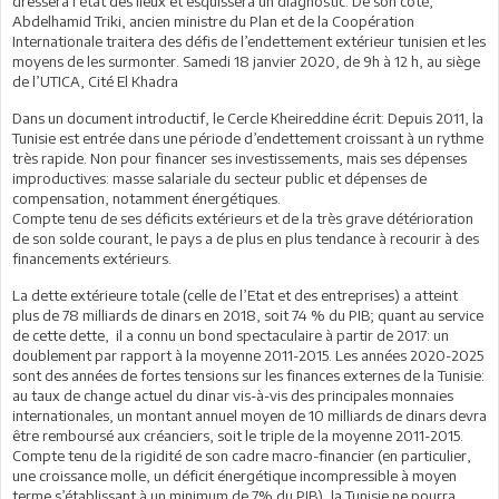
dressera l’état des lieux et esquissera un diagnostic. De son côté,
Abdelhamid Triki, ancien ministre du Plan et de la Coopération
Internationale traitera des défis de l’endettement extérieur tunisien et les
moyens de les surmonter. Samedi 18 janvier 2020, de 9h à 12 h, au siège
de l’UTICA, Cité El Khadra
Dans un document introductif, le Cercle Kheireddine écrit: Depuis 2011, la
Tunisie est entrée dans une période d’endettement croissant à un rythme
très rapide. Non pour financer ses investissements, mais ses dépenses
improductives: masse salariale du secteur public et dépenses de
compensation, notamment énergétiques.
Compte tenu de ses déficits extérieurs et de la très grave détérioration
de son solde courant, le pays a de plus en plus tendance à recourir à des
financements extérieurs.
La dette extérieure totale (celle de l’Etat et des entreprises) a atteint
plus de 78 milliards de dinars en 2018, soit 74 % du PIB; quant au service
de cette dette, il a connu un bond spectaculaire à partir de 2017: un
doublement par rapport à la moyenne 2011-2015. Les années 2020-2025
sont des années de fortes tensions sur les finances externes de la Tunisie:
au taux de change actuel du dinar vis-à-vis des principales monnaies
internationales, un montant annuel moyen de 10 milliards de dinars devra
être remboursé aux créanciers, soit le triple de la moyenne 2011-2015.
Compte tenu de la rigidité de son cadre macro-financier (en particulier,
une croissance molle, un déficit énergétique incompressible à moyen
terme s’établissant à un minimum de 7% du PIB), la Tunisie ne pourra