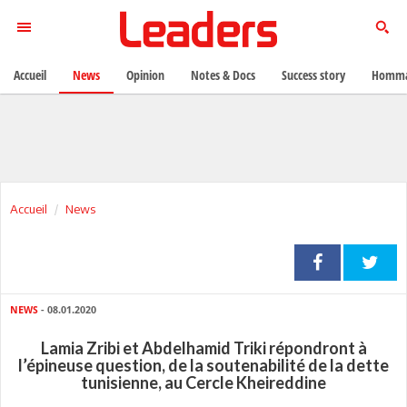
Accueil
News
Opinion
Notes & Docs
Success story
Homma
Accueil
News
NEWS
- 08.01.2020
Lamia Zribi et Abdelhamid Triki répondront à
l’épineuse question, de la soutenabilité de la dette
tunisienne, au Cercle Kheireddine