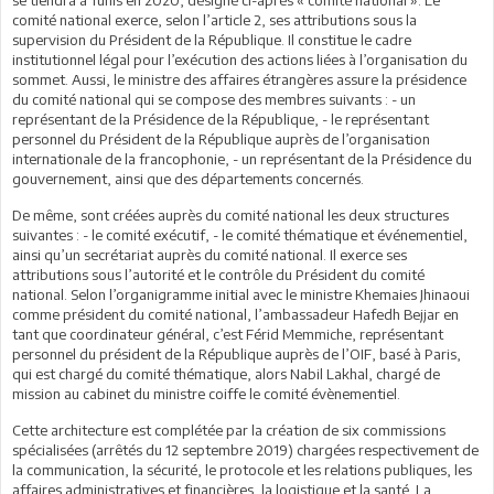
comité national exerce, selon l’article 2, ses attributions sous la
supervision du Président de la République. Il constitue le cadre
institutionnel légal pour l’exécution des actions liées à l’organisation du
sommet. Aussi, le ministre des affaires étrangères assure la présidence
du comité national qui se compose des membres suivants : - un
représentant de la Présidence de la République, - le représentant
personnel du Président de la République auprès de l’organisation
internationale de la francophonie, - un représentant de la Présidence du
gouvernement, ainsi que des départements concernés.
De même, sont créées auprès du comité national les deux structures
suivantes : - le comité exécutif, - le comité thématique et événementiel,
ainsi qu’un secrétariat auprès du comité national. Il exerce ses
attributions sous l’autorité et le contrôle du Président du comité
national. Selon l’organigramme initial avec le ministre Khemaies Jhinaoui
comme président du comité national, l’ambassadeur Hafedh Bejjar en
tant que coordinateur général, c’est Férid Memmiche, représentant
personnel du président de la République auprès de l’OIF, basé à Paris,
qui est chargé du comité thématique, alors Nabil Lakhal, chargé de
mission au cabinet du ministre coiffe le comité évènementiel.
Cette architecture est complétée par la création de six commissions
spécialisées (arrêtés du 12 septembre 2019) chargées respectivement de
la communication, la sécurité, le protocole et les relations publiques, les
affaires administratives et financières, la logistique et la santé. La