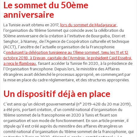
Le sommet du 50ème
anniversaire
La Tunisie avait obtenu en 2017,
lors du sommet de Madagascar
,
l’organisation du 18ème Sommet qui coïncide avec la célébration du
50ème anniversaire de la création à l’initiative de Bourguiba, Diori et
Senghor, à Niamey, de l’Agence de Coopération culturelle et technique
(ACCT), l’ancêtre de l’actuelle organisation de la Francophonie.
C
onduisant la délégation tunisienne au 17ème sommet, tenu les 11 et 12
octobre 2018, à Erevan, capitale de l’Arménie, le président Caïd Essebsi,
a reçu le flambeau
, faisant accéder la Tunisie fin 2020, à la présidence de
l’Organisation francophone. Depuis lors, le ministère des Affaires
étrangères avait déclenché le processus approprié, en commençant par
la mise en place du cadre réglementaire, et des structures appropriées.
Un dispositif déjà en place
C’est ainsi qu’un décret gouvernemental (n° 2019-428 du 20 mai 2019),
a été pris, portant création, d’un comité national d’organisation du
18ème sommet de la francophonie en 2020 à Tunis et fixant son
organisation et son mode de fonctionnement. En son article premier, il
stipule qu’il est créé auprès du ministère des affaires étrangères un
comité national d’organisation du 18ème sommet de la francophonie, qui
se tiendra à Tunis en 2020, désigné ci-après « comité national ». Le