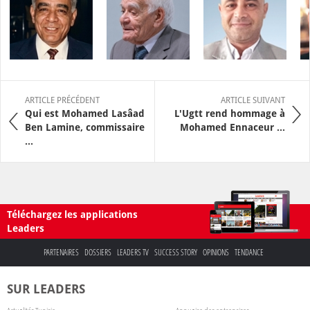
ARTICLE PRÉCÉDENT
ARTICLE SUIVANT
Qui est Mohamed Lasâad
L'Ugtt rend hommage à
Ben Lamine, commissaire
Mohamed Ennaceur ...
...
Téléchargez les applications
Leaders
PARTENAIRES
DOSSIERS
LEADERS TV
SUCCESS STORY
OPINIONS
TENDANCE
SUR LEADERS