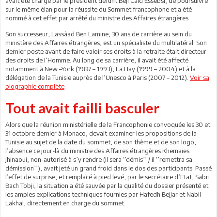
avait été chargé par le président défunt Béji Caïd Essebsi, de poursuivre
sur le même élan pour la réussite du Sommet francophone et a été
nommé à cet effet par arrêté du ministre des Affaires étrangères.
Son successeur, Lassâad Ben Lamine, 30 ans de carrière au sein du
ministère des Affaires étrangères, est un spécialiste du multilatéral. Son
dernier poste avant de faire valoir ses droits à la retraite était directeur
des droits de l’Homme. Au long de sa carrière, il avait été affecté
notamment à New –York (1987 – 1993), La Hay (1999 – 2004) et à la
délégation de la Tunisie auprès de l’Unesco à Paris (2007 – 2012).
Voir sa
biographie complète
.
Tout avait failli basculer
Alors que la réunion ministérielle de la Francophonie convoquée les 30 et
31 octobre dernier à Monaco, devait examiner les propositions de la
Tunisie au sujet de la date du sommet, de son thème et de son logo,
l’absence ce jour-là du ministre des Affaires étrangères Khemaies
Jhinaoui, non-autorisé à s’y rendre (il sera ‘’démis’’ / il ‘’remettra sa
démission’’), avait jeté un grand froid dans le dos des participants. Passé
l’effet de surprise, et remplacé à pied levé, par le secrétaire d’Etat, Sabri
Bach Tobji, la situation a été sauvée par la qualité du dossier présenté et
les amples explications techniques fournies par Hafedh Bejjar et Nabil
Lakhal, directement en charge du sommet.