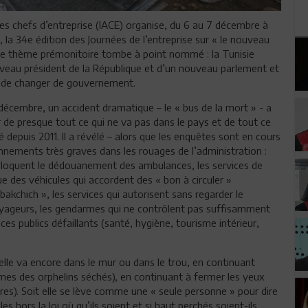
des chefs d’entreprise (IACE) organise, du 6 au 7 décembre à
la 34e édition des Journées de l’entreprise sur « le nouveau
. Ce thème prémonitoire tombe à point nommé : la Tunisie
veau président de la République et d’un nouveau parlement et
e de changer de gouvernement.
décembre, un accident dramatique – le « bus de la mort » - a
 de presque tout ce qui ne va pas dans le pays et de tout ce
ré depuis 2011. Il a révélé – alors que les enquêtes sont en cours
nnements très graves dans les rouages de l’administration :
bloquent le dédouanement des ambulances, les services de
e des véhicules qui accordent des « bon à circuler »
kchich », les services qui autorisent sans regarder le
yageurs, les gendarmes qui ne contrôlent pas suffisamment
ices publics défaillants (santé, hygiène, tourisme intérieur,
t elle va encore dans le mur ou dans le trou, en continuant
armes des orphelins séchés), en continuant à fermer les yeux
utres). Soit elle se lève comme une « seule personne » pour dire
s hors la loi où qu’ils soient et si haut perchés soient-ils.