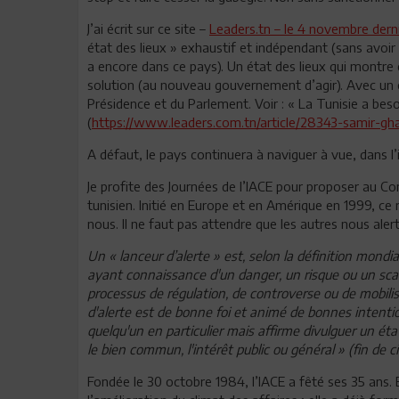
J’ai écrit sur ce site –
Leaders.tn – le 4 novembre derni
état des lieux » exhaustif et indépendant (sans avoir
a encore dans ce pays). Un état des lieux qui montre c
solution (au nouveau gouvernement d’agir). Avec un com
Présidence et du Parlement. Voir : « La Tunisie a bes
(
https://www.leaders.com.tn/article/28343-samir-gha
A défaut, le pays continuera à naviguer à vue, dans l’
Je profite des Journées de l’IACE pour proposer au Comi
tunisien. Initié en Europe et en Amérique en 1999, 
nous. Il ne faut pas attendre que les autres nous ale
Un « lanceur d’alerte » est, selon la définition mond
ayant connaissance d'un danger, un risque ou un scan
processus de régulation, de controverse ou de mobilisa
d'alerte est de bonne foi et animé de bonnes intentio
quelqu'un en particulier mais affirme divulguer un é
le bien commun, l'intérêt public ou général » (fin de ci
Fondée le 30 octobre 1984, l’IACE a fêté ses 35 ans. 