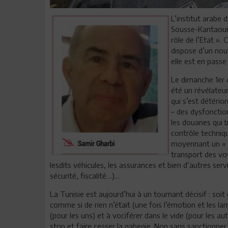
L’institut arabe 
Sousse-Kantaoui, 
rôle de l’Etat »
dispose d’un nou
elle est en pass
Le dimanche 1er 
été un révélateur
qui s’est détério
– des dysfonctio
les douanes qui 
contrôle techniqu
moyennant un « ba
transport des vo
lesdits véhicules, les assurances et bien d’autres serv
sécurité, fiscalité…)…
La Tunisie est aujourd’hui à un tournant décisif : soi
comme si de rien n’était (une fois l’émotion et les l
(pour les uns) et à vociférer dans le vide (pour les a
stop et faire cesser la gabegie. Non sans sanctionner le