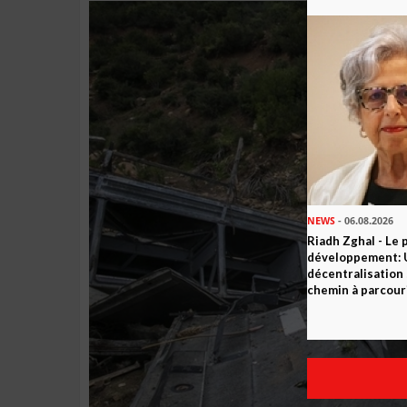
NEWS
- 06.08.2026
Riadh Zghal - Le 
développement: U
décentralisation 
chemin à parcour