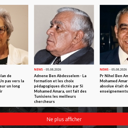
NEWS
- 05.08.2026
NEWS
- 05.08.2026
plan de
Adnene Ben Abdesselem - La
Pr Nihel Ben Am
n pas vers la
formation et les choix
Mohamed Amara:
sur un long
pédagogiques dictés par Si
absolue était d
ir
Mohamed Amara, ont fait des
enseignements 
Tunisiens les meilleurs
chercheurs
Ne plus afficher