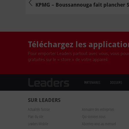
KPMG – Boussannouga fait plancher Sl
Téléchargez les applicati
Pour emporter Leaders partout avec vous, vous pouv
gratuites sur le « store » de votre appareil.
PARTENAIRES
DOSSIERS
SUR LEADERS
Actualités Tunisie
Annuaire des entreprises
Plan du site
Qui sommes nous
Leaders Mobile
Abonnez-vous au mensuel