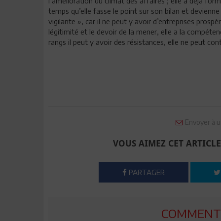
l’amélioration du climat des affaires ; elle a déjà form
temps qu’elle fasse le point sur son bilan et devienne 
vigilante », car il ne peut y avoir d’entreprises prosp
légitimité et le devoir de la mener, elle a la compéte
rangs il peut y avoir des résistances, elle ne peut con
Envoyer à u
VOUS AIMEZ CET ARTICLE
PARTAGER
COMMENTE