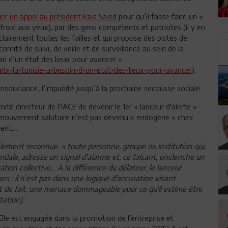
er un appel au président Kaïs Saïed
pour qu’il fasse faire un «
 froid aux yeux), par des gens compétents et patriotes (il y en
lairement toutes les failles et qui propose des pistes de
ité de suivi, de veille et de surveillance au sein de la
oin d’un état des lieux pour avancer »
rbi-la-tunisie-a-besoin-d-un-etat-des-lieux-pour-avancer
).
insouciance, l’impunité jusqu’à la prochaine secousse sociale.
té directeur de l’IACE de devenir le 1er « lanceur d'alerte »
ce mouvement salutaire n’est pas devenu « endogène » chez
rtent…
ialement reconnue, « toute personne, groupe ou institution qui,
dale, adresse un signal d'alarme et, ce faisant, enclenche un
tion collective… A la différence du délateur, le lanceur
ns : il n'est pas dans une logique d'accusation visant
tat de fait, une menace dommageable pour ce qu'il estime être
tation).
Elle est engagée dans la promotion de l’entreprise et