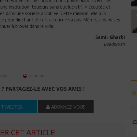
ulé des idées et des propositions (Livre blanc 2015). Il est
une institution, toujours sans but lucratif, « écoutée et
ères dans une société accablée. Cette mission, elle a la
nce pour dire haut et fort ce qui ne va pas. Même, si dans ses
tinuer à broyer dans le vide.
Samir Gharbi
Leaders.tn
n ami
Imprimer
 ? PARTAGEZ-LE AVEC VOS AMIS !
TWEETER
ABONNEZ-VOUS
R CET ARTICLE