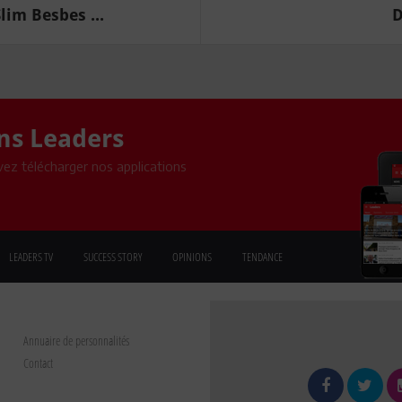
im Besbes ...
D
ons Leaders
ez télécharger nos applications
LEADERS TV
SUCCESS STORY
OPINIONS
TENDANCE
Annuaire de personnalités
Contact