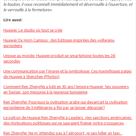
le bouton, il vous reconnaît immédiatement et déverrouille à l’ouverture, et
le verrouille à la fermeture».
Lire aussi:
Huawei: Le studio où tout se crée
Huawei Ox Horn Campus : des bâtisses inspirées des «villages»
européens
Unique au monde: Huawei produit un smartphone toutes les 28
secondes
Une communication par l’image et la symbolique: Ces magnifiques palais
de Huawei à Shenzhen (Photos)
Comment Ren Zhengfei a bâti en 30 ans l’empire Huawei: Ses souvenirs
en Tunisie, son message à la jeunesse tunisienne
Ren Zhengfei: Pourquoi la civilisation arabe qui devançait la civilisation
européenne de 3 millénaires a fini par se laisser dépasser?
Le patron de Huawaï Ren Zhengfeï à Leaders: «les sanctions américaines,
des motivations politiques qui ne sauraient freiner notre croissance»
Ren Zhengfei: Ne m’attendez pas à l’aéroport, je sais héler un taxi...