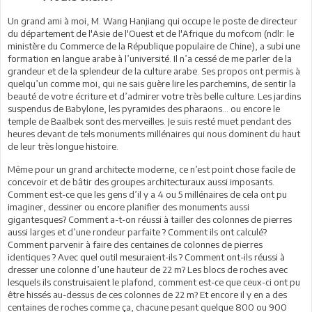
Un grand ami à moi, M. Wang Hanjiang qui occupe le poste de directeur
du département de l'Asie de l'Ouest et de l'Afrique du mofcom (ndlr: le
ministère du Commerce de la République populaire de Chine), a subi une
formation en langue arabe à l’université. Il n’a cessé de me parler de la
grandeur et de la splendeur de la culture arabe. Ses propos ont permis à
quelqu’un comme moi, qui ne sais guère lire les parchemins, de sentir la
beauté de votre écriture et d’admirer votre très belle culture. Les jardins
suspendus de Babylone, les pyramides des pharaons... ou encore le
temple de Baalbek sont des merveilles. Je suis resté muet pendant des
heures devant de tels monuments millénaires qui nous dominent du haut
de leur très longue histoire.
Même pour un grand architecte moderne, ce n’est point chose facile de
concevoir et de bâtir des groupes architecturaux aussi imposants.
Comment est-ce que les gens d’il y a 4 ou 5 millénaires de cela ont pu
imaginer, dessiner ou encore planifier des monuments aussi
gigantesques? Comment a-t-on réussi à tailler des colonnes de pierres
aussi larges et d’une rondeur parfaite ? Comment ils ont calculé?
Comment parvenir à faire des centaines de colonnes de pierres
identiques ? Avec quel outil mesuraient-ils ? Comment ont-ils réussi à
dresser une colonne d’une hauteur de 22 m? Les blocs de roches avec
lesquels ils construisaient le plafond, comment est-ce que ceux-ci ont pu
être hissés au-dessus de ces colonnes de 22 m? Et encore il y en a des
centaines de roches comme ça, chacune pesant quelque 800 ou 900