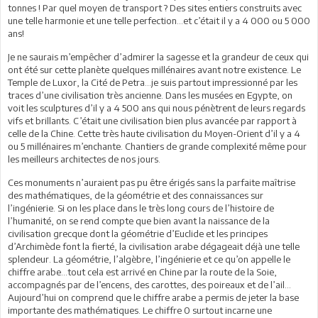
tonnes ! Par quel moyen de transport ? Des sites entiers construits avec
une telle harmonie et une telle perfection...et c’était il y a 4 000 ou 5 000
ans!
Je ne saurais m’empêcher d’admirer la sagesse et la grandeur de ceux qui
ont été sur cette planète quelques millénaires avant notre existence. Le
Temple de Luxor, la Cité de Petra...je suis partout impressionné par les
traces d’une civilisation très ancienne. Dans les musées en Egypte, on
voit les sculptures d’il y a 4 500 ans qui nous pénètrent de leurs regards
vifs et brillants. C’était une civilisation bien plus avancée par rapport à
celle de la Chine. Cette très haute civilisation du Moyen-Orient d’il y a 4
ou 5 millénaires m’enchante. Chantiers de grande complexité même pour
les meilleurs architectes de nos jours.
Ces monuments n’auraient pas pu être érigés sans la parfaite maîtrise
des mathématiques, de la géométrie et des connaissances sur
l’ingénierie. Si on les place dans le très long cours de l’histoire de
l’humanité, on se rend compte que bien avant la naissance de la
civilisation grecque dont la géométrie d’Euclide et les principes
d’Archimède font la fierté, la civilisation arabe dégageait déjà une telle
splendeur. La géométrie, l’algèbre, l’ingénierie et ce qu’on appelle le
chiffre arabe...tout cela est arrivé en Chine par la route de la Soie,
accompagnés par de l’encens, des carottes, des poireaux et de l’ail...
Aujourd’hui on comprend que le chiffre arabe a permis de jeter la base
importante des mathématiques. Le chiffre 0 surtout incarne une