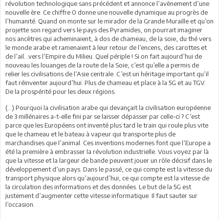
révolution technologique sans précédent et annonce l’avènement d’une
nouvelle ère. Ce chiffre 0 donne une nouvelle dynamique au progrès de
l’humanité. Quand on monte sur le mirador de la Grande Muraille et qu’on
projette son regard vers le pays des Pyramides, on pourrait imaginer
nos ancêtres qui acheminaient, à dos de chameau, de la soie, du thé vers
le monde arabe et ramenaient à leur retour de l’encens, des carottes et
de l’ail...vers l’Empire du Milieu. Quel périple ! Si on fait aujourd’hui de
nouveau les louanges de la route de la Soie, c’est qu’elle a permis de
relier les civilisations de l’Asie centrale. C’est un héritage important qu’il
faut réinventer aujourd’hui. Plus de chameau et place à la 5G et au TGV.
De la prospérité pour les deux régions.
(...) Pourquoi la civilisation arabe qui devançait la civilisation européenne
de 3 millénaires a-t-elle fini par se laisser dépasser par celle-ci ? C’est
parce que les Européens ont inventé plus tard le train qui roule plus vite
que le chameau et le bateau à vapeur qui transporte plus de
marchandises que l’animal. Ces inventions modernes font que l’Europe a
été la première à embrasser la révolution industrielle. Vous voyez par là
que la vitesse et la largeur de bande peuvent jouer un rôle décisif dans le
développement d’un pays. Dans le passé, ce qui compte est la vitesse du
transport physique alors qu’aujourd’hui, ce qui compte est la vitesse de
la circulation des informations et des données. Le but de la 5G est
justement d’augmenter cette vitesse informatique. Il faut sauter sur
l’occasion.