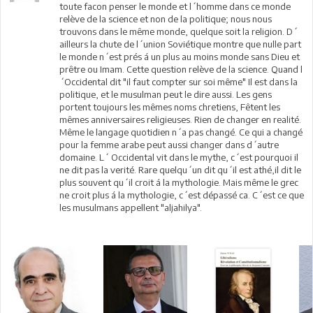
toute facon penser le monde et l´homme dans ce monde
relève de la science et non de la politique; nous nous
trouvons dans le même monde, quelque soit la religion. D´
ailleurs la chute de l´union Soviétique montre que nulle part
le monde n´est prés á un plus au moins monde sans Dieu et
prêtre ou Imam. Cette question relève de la science. Quand l
´Occidental dit "il faut compter sur soi même" Il est dans la
politique, et le musulman peut le dire aussi. Les gens
portent toujours les mêmes noms chretiens, Fêtent les
mêmes anniversaires religieuses. Rien de changer en realité.
Même le langage quotidien n´a pas changé. Ce qui a changé
pour la femme arabe peut aussi changer dans d´autre
domaine. L´ Occidental vit dans le mythe, c´est pourquoi il
ne dit pas la verité. Rare quelqu´un dit qu´il est athé,il dit le
plus souvent qu´il croit á la mythologie. Mais même le grec
ne croit plus á la mythologie, c´est dépassé ca. C´est ce que
les musulmans appellent "aljahilya".