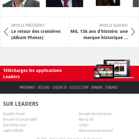
ARTICLE PRÉCÉDENT
ARTICLE SUIVANT
Le retour des croisières
MG, 136 ans d’histoire: une
(Album Photos)
marque historique ...
Téléchargez les applications
Leaders
PARTENAIRES
DOSSIERS
LEADERS TV
SUCCESS STORY
OPINIONS
TENDANCE
SUR LEADERS
Actualités Tunisie
Annuaire des entreprises
Annuaire de personnalités
Plan du site
Qui sommes nous
Contact
Leaders Mobile
Abonnez-vous au mensuel
© 2009 - 2026 Leaders.com.tn Tous droits réservés.