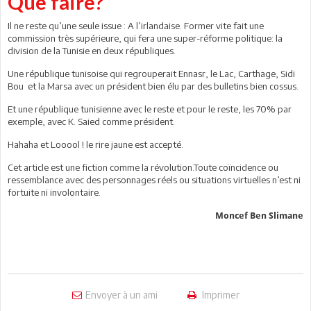
Que faire?
Il ne reste qu’une seule issue : A l’irlandaise. Former vite fait une
commission très supérieure, qui fera une super-réforme politique: la
division de la Tunisie en deux républiques.
Une république tunisoise qui regrouperait Ennasr, le Lac, Carthage, Sidi
Bou et la Marsa avec un président bien élu par des bulletins bien cossus.
Et une république tunisienne avec le reste et pour le reste, les 70% par
exemple, avec K. Saied comme président.
Hahaha et Looool ! le rire jaune est accepté.
Cet article est une fiction comme la révolution.Toute coïncidence ou
ressemblance avec des personnages réels ou situations virtuelles n’est ni
fortuite ni involontaire.
Moncef Ben Slimane
Envoyer à un ami
Imprimer