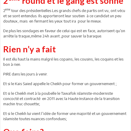
2
round et le gang est sonné
eme
2
tour des présidentielles Les grands chefs de partis ont vu, ont vécu
et se sont entendus. Ils apporteront leur soutien à ce candidat un peu
douteux, mais en fermant les yeux tout ira pour le mieux.
De plus les sondages en faveur de celui qui est en face, autorisent qu’on
arrête la traque,même 24h avant ,pour sauver la baraque.
Rien n’y a fait
Il est élu haut la mains malgré les copains, les cousins, les coquins et les
bon à rien.
PIRE dans les jours à venir.
Et si le Kais Saied appelle le Cheikh pour former un gouvernement ;
Et si le Cheikh met à la poubelle le Tawafok islamiste-moderniste
concocté et contracté en 2011 avec la Haute Instance de la transition
machin truc chouette;
Et si le Cheikh lui vient l’idée de former une majorité et un gouvernement
islamiste toutes nuances confondues;