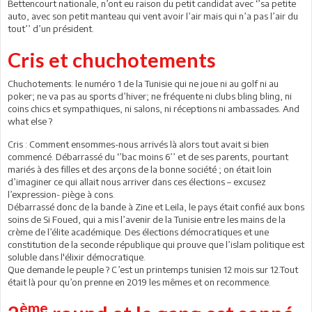
Bettencourt nationale, n’ont eu raison du petit candidat avec ‘’sa petite
auto, avec son petit manteau qui vent avoir l’air mais qui n’a pas l’air du
tout’’ d’un président.
Cris et chuchotements
Chuchotements: le numéro 1 de la Tunisie qui ne joue ni au golf ni au
poker; ne va pas au sports d’hiver; ne fréquente ni clubs bling bling, ni
coins chics et sympathiques, ni salons, ni réceptions ni ambassades. And
what else ?
Cris : Comment ensommes-nous arrivés là alors tout avait si bien
commencé. Débarrassé du ‘’bac moins 6’’ et de ses parents, pourtant
mariés à des filles et des arçons de la bonne société ; on était loin
d’imaginer ce qui allait nous arriver dans ces élections – excusez
l’expression- piège à cons.
Débarrassé donc de la bande à Zine et Leila, le pays était confié aux bons
soins de Si Foued, qui a mis l’avenir de la Tunisie entre les mains de la
crème de l’élite académique. Des élections démocratiques et une
constitution de la seconde république qui prouve que l’islam politique est
soluble dans l'élixir démocratique.
Que demande le peuple ? C’est un printemps tunisien 12 mois sur 12.Tout
était là pour qu’on prenne en 2019 les mêmes et on recommence.
ème