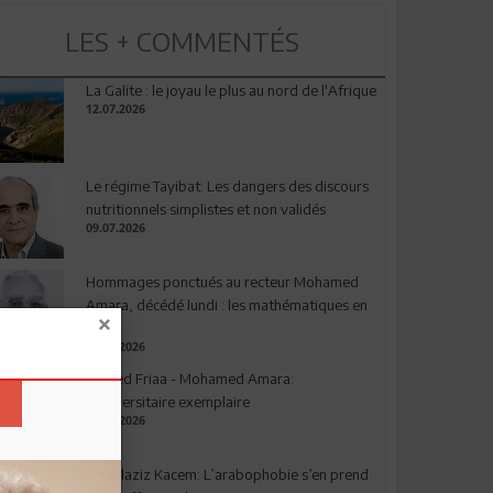
LES + COMMENTÉS
La Galite : le joyau le plus au nord de l'Afrique
12.07.2026
Le régime Tayibat: Les dangers des discours
nutritionnels simplistes et non validés
09.07.2026
Hommages ponctués au recteur Mohamed
Amara, décédé lundi : les mathématiques en
deuil
03.08.2026
Ahmed Friaa - Mohamed Amara:
l’Universitaire exemplaire
04.08.2026
Abdelaziz Kacem: L’arabophobie s’en prend