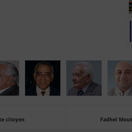
te citoyen
Fadhel Mouss