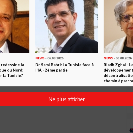
Envoyer
NEWS
- 06.08.2026
NEWS
- 06.08.2026
 redessine la
Dr Sami Bahri: La Tunisie face à
Riadh Zghal - L
ique du Nord:
l'IA - 2ème partie
développement:
 la Tunisie?
décentralisatio
chemin à parcou
Ne plus afficher