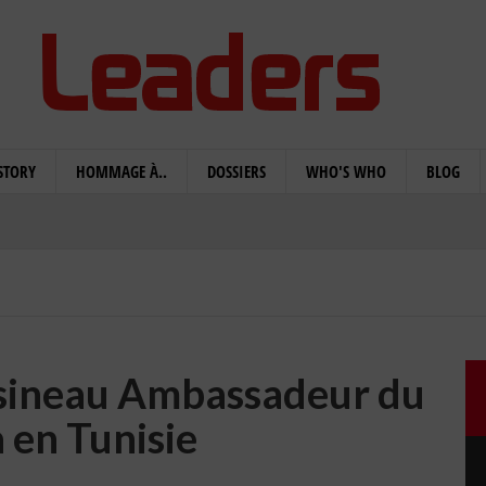
STORY
HOMMAGE À..
DOSSIERS
WHO'S WHO
BLOG
usineau Ambassadeur du
 en Tunisie