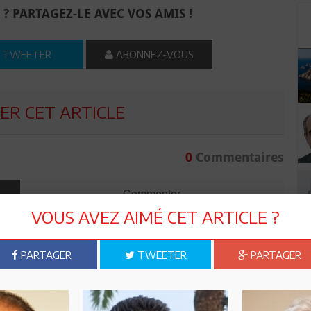
 ? PARTAGEZ-LE AVEC VOS AMIS !
TWEETER
ABONNEZ-VOUS
R CET ARTICLE
0
Commentaires
Commenter
VOUS AVEZ AIMÉ CET ARTICLE ?
PARTAGER
TWEETER
PARTAGER