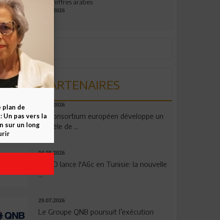
aux chiffres arabes
09.07.2026
PARTENAIRES
06.08.2026
e plan de
Un consortium européen développe un
 Un pas vers la
n sur un long
modèle de ...
rir
04.08.2026
OPPO lance l'A6c en Tunisie: la nouvelle
...
29.07.2026
Le Groupe QNB poursuit l’exécution