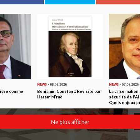
NEWS
- 08.08.2026
NEWS
- 07.08.2026
ntière comme
Benjamin Constant: Revisité par
La crise malien
Hatem M’rad
sécurité de l'A
Quels enjeux po
Ne plus afficher