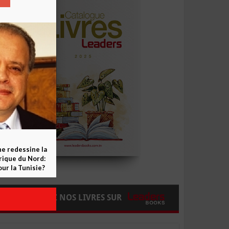
ne redessine la
frique du Nord:
ur la Tunisie?
COMMANDEZ NOS LIVRES SUR