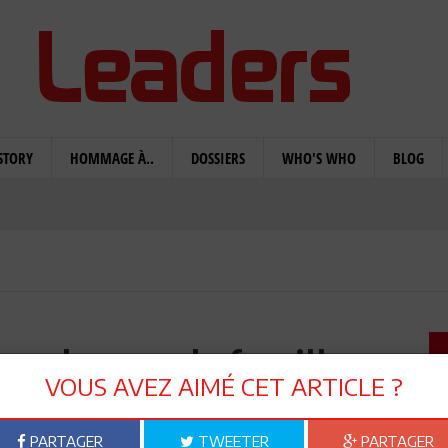
STORY
HOMMAGE À..
DOSSIERS
WHO'S WHO
BLOG
r honore la famille
VOUS AVEZ AIMÉ CET ARTICLE ?
(Album Photos)
PARTAGER
TWEETER
PARTAGER