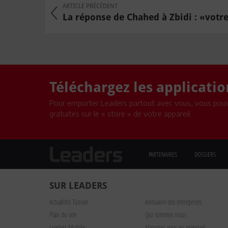
ARTICLE PRÉCÉDENT
La réponse de Chahed à Zbidi : «votre 
Téléchargez les applicati
Pour emporter Leaders partout avec vous, vous pouv
gratuites sur le « store » de votre appareil.
PARTENAIRES
DOSSIERS
SUR LEADERS
Actualités Tunisie
Annuaire des entreprises
Plan du site
Qui sommes nous
Leaders Mobile
Abonnez-vous au mensuel