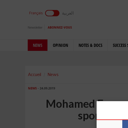
العربية
Français
Newsletter
ABONNEZ-VOUS
NEWS
OPINION
NOTES & DOCS
SUCCESS 
Accueil
News
NEWS
- 24.09.2019
Mohamed Ennaceu
sportive 