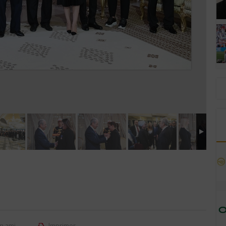
n ami
Imprimer