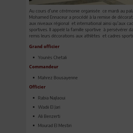
Au cours d’une cérémonie organisée ce mardi au palai
Mohamed Ennaceur a procédé à la remise de décoratio
aux niveaux régional et international ainsi qu’aux cad
sportives. Il appelé la famille sportive à persévérer d
remis leurs décorations aux athlètes et cadres sporti
Grand officier
Younès Chetali
Commandeur
Mahrez Bousayenne
Officier
Rabia Najlaoui
Wadii El Jari
Ali Benzerti
Mourad El Mestiri