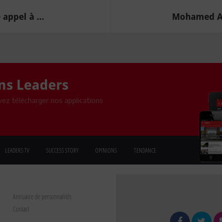
appel à ...
Mohamed Alo
ons Leaders
ez télécharger nos applications
LEADERS TV
SUCCESS STORY
OPINIONS
TENDANCE
Annuaire de personnalités
Contact